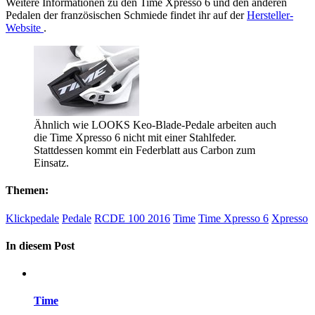
Weitere Informationen zu den Time Xpresso 6 und den anderen
Pedalen der französischen Schmiede findet ihr auf der
Hersteller-
Website
.
Ähnlich wie LOOKS Keo-Blade-Pedale arbeiten auch
die Time Xpresso 6 nicht mit einer Stahlfeder.
Stattdessen kommt ein Federblatt aus Carbon zum
Einsatz.
Themen:
Klickpedale
Pedale
RCDE 100 2016
Time
Time Xpresso 6
Xpresso
In diesem Post
Time