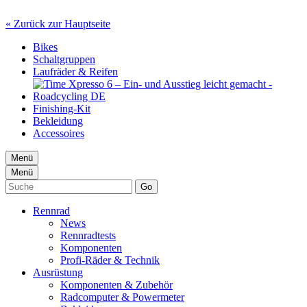
« Zurück zur Hauptseite
Bikes
Schaltgruppen
Laufräder & Reifen
Finishing-Kit
Bekleidung
Accessoires
Menü
Menü
Go
Rennrad
News
Rennradtests
Komponenten
Profi-Räder & Technik
Ausrüstung
Komponenten & Zubehör
Radcomputer & Powermeter