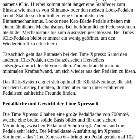
namens iClic. Hierbei kommt nicht länger eine Stahlfeder zum
Einsatz wie man es von Shimano- oder den meisten Look-Pedalen
kennt. Stattdessen kontrolliert eine Carbonfeder den
Einrastmechanismus. Looks neue Keo-Blade-Pedale arbeiten mit
einem ähnlichen Mechanismus. Bei herkömmlichen Federsystemen
bleibt der Mechanismus bis zum Ausrasten geschlossen. Bei Times
iClic-Pedalen bleibt er immer ein wenig geöffnet, um den
Wiedereintritt zu erleichtern.
Tatsächlich geht das Einrasten bei den Time Xpresso 6 und den
anderen iClic-Pedalen des französischen Herstellers
außergewöhnlich leicht von statten. Zudem braucht man nur
minimalen Kraftaufwand, um sich wieder aus den Pedalen zu lösen.
Das iClic-System eignet sich optimal für Klicki-Neulinge, die sich
vor dem Umstieg fürchten, dürften aber auch unter erfahrenen
Pedalisten zahlreiche Freunde finden.
Pedalfläche und Gewicht der Time Xpresso 6
Die Time Xpresso 6 haben eine große Pedalfläche von 700mm²,
welche eine breite, solide Basis bildet und für eine sichere
Verbindung zwischen Pedal und Schuh sorgt. Zudem sind die
Pedale sehr leicht. Die Mittelklasse-Ausführung im Xpresso-
Sortiment – das Time Xpresso 6 – bringt pro Pedal gerade mal 102