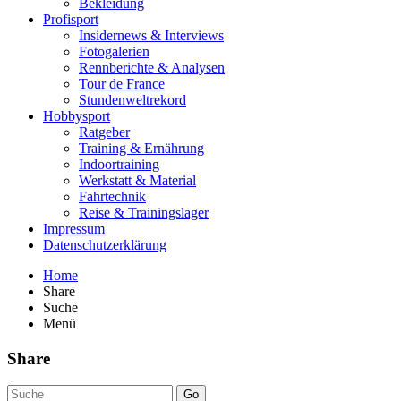
Bekleidung
Profisport
Insidernews & Interviews
Fotogalerien
Rennberichte & Analysen
Tour de France
Stundenweltrekord
Hobbysport
Ratgeber
Training & Ernährung
Indoortraining
Werkstatt & Material
Fahrtechnik
Reise & Trainingslager
Impressum
Datenschutzerklärung
Home
Share
Suche
Menü
Share
Go