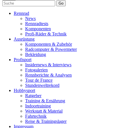
Go
Rennrad
News
Rennradtests
Komponenten
Profi-Räder & Technik
Ausrüstung
Komponenten & Zubehör
Radcomputer & Powermeter
Bekleidung
Profisport
Insidernews & Interviews
Fotogalerien
Rennberichte & Analysen
Tour de France
Stundenweltrekord
Hobbysport
Ratgeber
Training & Ernährung
Indoortraining
Werkstatt & Material
Fahrtechnik
Reise & Trainingslager
Impressum