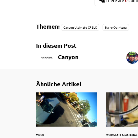
There are
0
com
Themen:
Canyon Ultimate CF SLX
Nairo Quintana
In diesem Post
Canyon
Ähnliche Artikel
VIDEO
WERKSTATT & MATERIAL