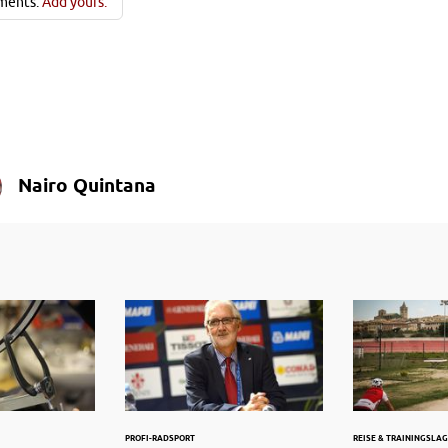
ments.
Add yours.
Nairo Quintana
PROFI-RADSPORT
REISE & TRAININGSLA