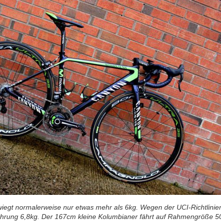
egt normalerweise nur etwas mehr als 6kg. Wegen der UCI-Richtlinie
ührung 6,8kg. Der 167cm kleine Kolumbianer fährt auf Rahmengröße 5