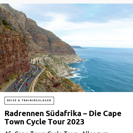
Räder die Kundenbedürfnisse hier besser befriedigen?
„Ein von Hand gebautes Laurad ist schon eine Investition,
wenn du aber bereit bist hin und wieder ein Teil
auszutauschen, wirst du viele Winter Freude daran
haben,“ sagt Andy Phillips, Mechaniker und Laufradbauer.
Phillips sagt, dass Hersteller wie Mavic und Fulcrum gute
und günstige Laufräder auf dem Markt haben. Muss man
allerdings einmal eine verschlissene Felge erneuern, kann
es auch schnell ein bisschen teurer werden. Ist zudem
auch noch die Nabe abgenutzt, ist es in den meisten
Fällen sogar günstiger sich ein komplett neues Laufrad zu
kaufen.
REISE & TRAININGSLAGER
Radrennen Südafrika – Die Cape
Town Cycle Tour 2023