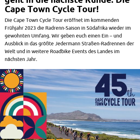
ist auch speziell auf das Fahren im Winter ausgelegt.“
Cape Town Cycle Tour!
„Viele Leute möchten ein spezielles Laufrad für das
Die Cape Town Cycle Tour eröffnet im kommenden
Training im Winter, am Ende entscheiden sie sich aber
Frühjahr 2023 die Radrenn-Saison in Südafrika wieder im
lediglich für ein günstiges Modell. Zahlreiche Kunden
gewohnten Umfang. Wir geben euch einen Ein – und
haben sich in der Vergangenheit Laufräder von der Stange
Ausblick in das größte Jedermann Straßen-Radrennen der
gekauft und waren am Ende unzufrieden da sie diese nach
Welt und in weitere Roadbike Events des Landes im
der kalten Jahreszeit nicht mehr nutzen konnten.“
nächsten Jahr.
„Der hauptsächliche Vorteil eines handgefertigten Rades
ist neben der deutlich längeren Lebensdauer die Tatsache,
dass der Fahrer genau das Produkt bekommt, das er auch
wirklich braucht.“
Was ist also das Geheimnis eines guten, handgefertigten
Laufradsatzes? „Es geht um eine möglichst einfache
Wartung, Zuverlässigkeit und Langlebigkeit,“ sagt Andrew
Massey, ebenfalls Mechaniker und Laufradbauer.