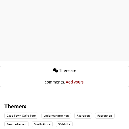
There are
comments.
Add yours.
Themen:
Cape Town Cycle Tour
Jedermannrennen
Radreisen
Radrennen
Rennradreisen
South Africa
Südafrika