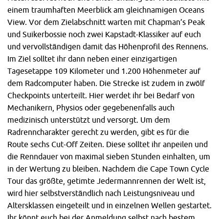
einem traumhaften Meerblick am gleichnamigen Oceans
View. Vor dem Zielabschnitt warten mit Chapman’s Peak
und Suikerbossie noch zwei Kapstadt-Klassiker auf euch
und vervollständigen damit das Höhenprofil des Rennens.
Im Ziel solltet ihr dann neben einer einzigartigen
Tagesetappe 109 Kilometer und 1.200 Höhenmeter auf
dem Radcomputer haben. Die Strecke ist zudem in zwölf
Checkpoints unterteilt. Hier werdet ihr bei Bedarf von
Mechanikern, Physios oder gegebenenfalls auch
medizinisch unterstützt und versorgt. Um dem
Radrenncharakter gerecht zu werden, gibt es für die
Route sechs Cut-Off Zeiten. Diese solltet ihr anpeilen und
die Renndauer von maximal sieben Stunden einhalten, um
in der Wertung zu bleiben. Nachdem die Cape Town Cycle
Tour das größte, getimte Jedermannrennen der Welt ist,
wird hier selbstverständlich nach Leistungsniveau und
Altersklassen eingeteilt und in einzelnen Wellen gestartet.
Ihr könnt euch bei der Anmeldung selbst nach bestem