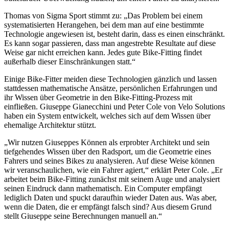
Thomas von Sigma Sport stimmt zu: „Das Problem bei einem
systematisierten Herangehen, bei dem man auf eine bestimmte
Technologie angewiesen ist, besteht darin, dass es einen einschränkt.
Es kann sogar passieren, dass man angestrebte Resultate auf diese
Weise gar nicht erreichen kann. Jedes gute Bike-Fitting findet
außerhalb dieser Einschränkungen statt.“
Einige Bike-Fitter meiden diese Technologien gänzlich und lassen
stattdessen mathematische Ansätze, persönlichen Erfahrungen und
ihr Wissen über Geometrie in den Bike-Fitting-Prozess mit
einfließen. Giuseppe Gianecchini und Peter Cole von Velo Solutions
haben ein System entwickelt, welches sich auf dem Wissen über
ehemalige Architektur stützt.
„Wir nutzen Giuseppes Können als erprobter Architekt und sein
tiefgehendes Wissen über den Radsport, um die Geometrie eines
Fahrers und seines Bikes zu analysieren. Auf diese Weise können
wir veranschaulichen, wie ein Fahrer agiert,“ erklärt Peter Cole. „Er
arbeitet beim Bike-Fitting zunächst mit seinem Auge und analysiert
seinen Eindruck dann mathematisch. Ein Computer empfängt
lediglich Daten und spuckt daraufhin wieder Daten aus. Was aber,
wenn die Daten, die er empfängt falsch sind? Aus diesem Grund
stellt Giuseppe seine Berechnungen manuell an.“