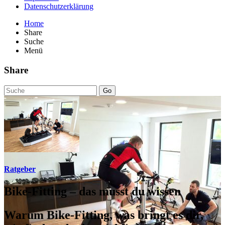
Datenschutzerklärung
Home
Share
Suche
Menü
Share
Go
Ratgeber
Bike-Fitting – das musst du wissen
Warum Bike-Fitting, was bringt es dir,