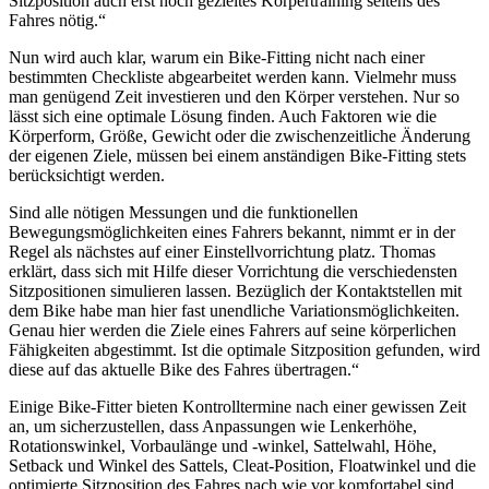
Sitzposition auch erst noch gezieltes Körpertraining seitens des
Fahres nötig.“
Nun wird auch klar, warum ein Bike-Fitting nicht nach einer
bestimmten Checkliste abgearbeitet werden kann. Vielmehr muss
man genügend Zeit investieren und den Körper verstehen. Nur so
lässt sich eine optimale Lösung finden. Auch Faktoren wie die
Körperform, Größe, Gewicht oder die zwischenzeitliche Änderung
der eigenen Ziele, müssen bei einem anständigen Bike-Fitting stets
berücksichtigt werden.
Sind alle nötigen Messungen und die funktionellen
Bewegungsmöglichkeiten eines Fahrers bekannt, nimmt er in der
Regel als nächstes auf einer Einstellvorrichtung platz. Thomas
erklärt, dass sich mit Hilfe dieser Vorrichtung die verschiedensten
Sitzpositionen simulieren lassen. Bezüglich der Kontaktstellen mit
dem Bike habe man hier fast unendliche Variationsmöglichkeiten.
Genau hier werden die Ziele eines Fahrers auf seine körperlichen
Fähigkeiten abgestimmt. Ist die optimale Sitzposition gefunden, wird
diese auf das aktuelle Bike des Fahres übertragen.“
Einige Bike-Fitter bieten Kontrolltermine nach einer gewissen Zeit
an, um sicherzustellen, dass Anpassungen wie Lenkerhöhe,
Rotationswinkel, Vorbaulänge und -winkel, Sattelwahl, Höhe,
Setback und Winkel des Sattels, Cleat-Position, Floatwinkel und die
optimierte Sitzposition des Fahres nach wie vor komfortabel sind