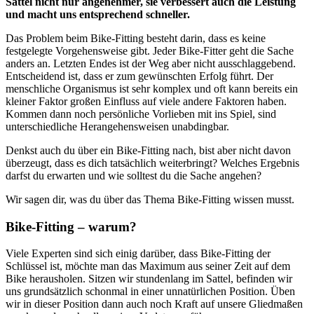
Sattel nicht nur angenehmer, sie verbessert auch die Leistung
und macht uns entsprechend schneller.
Das Problem beim Bike-Fitting besteht darin, dass es keine
festgelegte Vorgehensweise gibt. Jeder Bike-Fitter geht die Sache
anders an. Letzten Endes ist der Weg aber nicht ausschlaggebend.
Entscheidend ist, dass er zum gewünschten Erfolg führt. Der
menschliche Organismus ist sehr komplex und oft kann bereits ein
kleiner Faktor großen Einfluss auf viele andere Faktoren haben.
Kommen dann noch persönliche Vorlieben mit ins Spiel, sind
unterschiedliche Herangehensweisen unabdingbar.
Denkst auch du über ein Bike-Fitting nach, bist aber nicht davon
überzeugt, dass es dich tatsächlich weiterbringt? Welches Ergebnis
darfst du erwarten und wie solltest du die Sache angehen?
Wir sagen dir, was du über das Thema Bike-Fitting wissen musst.
Bike-Fitting – warum?
Viele Experten sind sich einig darüber, dass Bike-Fitting der
Schlüssel ist, möchte man das Maximum aus seiner Zeit auf dem
Bike herausholen. Sitzen wir stundenlang im Sattel, befinden wir
uns grundsätzlich schonmal in einer unnatürlichen Position. Üben
wir in dieser Position dann auch noch Kraft auf unsere Gliedmaßen