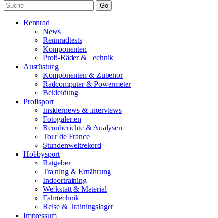
Go
Rennrad
News
Rennradtests
Komponenten
Profi-Räder & Technik
Ausrüstung
Komponenten & Zubehör
Radcomputer & Powermeter
Bekleidung
Profisport
Insidernews & Interviews
Fotogalerien
Rennberichte & Analysen
Tour de France
Stundenweltrekord
Hobbysport
Ratgeber
Training & Ernährung
Indoortraining
Werkstatt & Material
Fahrtechnik
Reise & Trainingslager
Impressum