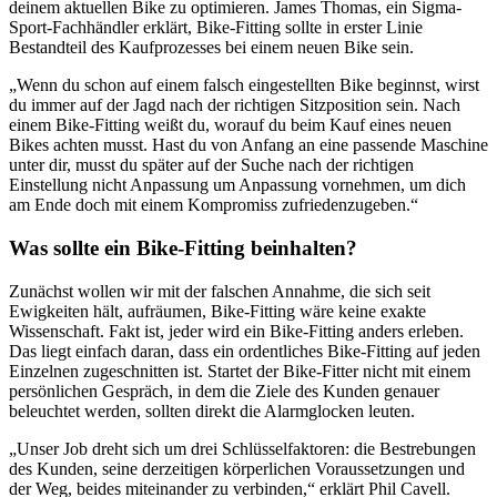
deinem aktuellen Bike zu optimieren. James Thomas, ein Sigma-
Sport-Fachhändler erklärt, Bike-Fitting sollte in erster Linie
Bestandteil des Kaufprozesses bei einem neuen Bike sein.
„Wenn du schon auf einem falsch eingestellten Bike beginnst, wirst
du immer auf der Jagd nach der richtigen Sitzposition sein. Nach
einem Bike-Fitting weißt du, worauf du beim Kauf eines neuen
Bikes achten musst. Hast du von Anfang an eine passende Maschine
unter dir, musst du später auf der Suche nach der richtigen
Einstellung nicht Anpassung um Anpassung vornehmen, um dich
am Ende doch mit einem Kompromiss zufriedenzugeben.“
Was sollte ein Bike-Fitting beinhalten?
Zunächst wollen wir mit der falschen Annahme, die sich seit
Ewigkeiten hält, aufräumen, Bike-Fitting wäre keine exakte
Wissenschaft. Fakt ist, jeder wird ein Bike-Fitting anders erleben.
Das liegt einfach daran, dass ein ordentliches Bike-Fitting auf jeden
Einzelnen zugeschnitten ist. Startet der Bike-Fitter nicht mit einem
persönlichen Gespräch, in dem die Ziele des Kunden genauer
beleuchtet werden, sollten direkt die Alarmglocken leuten.
„Unser Job dreht sich um drei Schlüsselfaktoren: die Bestrebungen
des Kunden, seine derzeitigen körperlichen Voraussetzungen und
der Weg, beides miteinander zu verbinden,“ erklärt Phil Cavell.