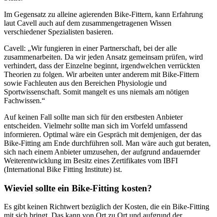
Im Gegensatz zu alleine agierenden Bike-Fittern, kann Erfahrung
laut Cavell auch auf dem zusammengetragenen Wissen
verschiedener Spezialisten basieren.
Cavell: „Wir fungieren in einer Partnerschaft, bei der alle
zusammenarbeiten. Da wir jeden Ansatz gemeinsam prüfen, wird
verhindert, dass der Einzelne beginnt, irgendwelchen verrückten
Theorien zu folgen. Wir arbeiten unter anderem mit Bike-Fittern
sowie Fachleuten aus den Bereichen Physiologie und
Sportwissenschaft. Somit mangelt es uns niemals am nötigen
Fachwissen.“
Auf keinen Fall sollte man sich für den erstbesten Anbieter
entscheiden. Vielmehr sollte man sich im Vorfeld umfassend
informieren. Optimal wäre ein Gespräch mit demjenigen, der das
Bike-Fitting am Ende durchführen soll. Man wäre auch gut beraten,
sich nach einem Anbieter umzusehen, der aufgrund andauernder
Weiterentwicklung im Besitz eines Zertifikates vom IBFI
(International Bike Fitting Institute) ist.
Wieviel sollte ein Bike-Fitting kosten?
Es gibt keinen Richtwert bezüglich der Kosten, die ein Bike-Fitting
mit sich bringt. Das kann von Ort zu Ort und aufgrund der