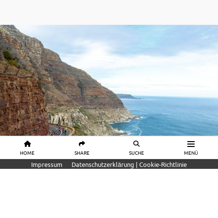
HOME
SHARE
SUCHE
MENÜ
Impressum
Datenschutzerklärung | Cookie-Richtlinie
REISE & TRAININGSLAGER
Radrennen Südafrika – Die Cape