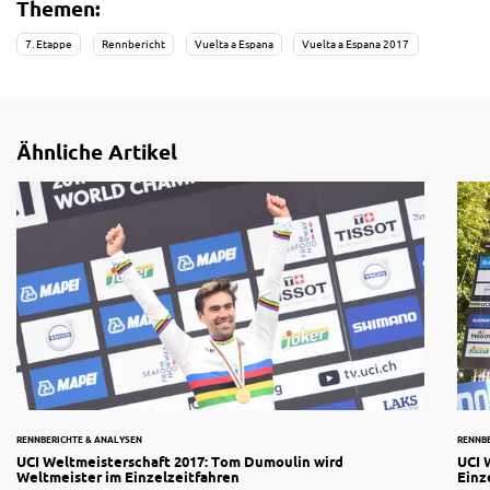
Themen:
7. Etappe
Rennbericht
Vuelta a Espana
Vuelta a Espana 2017
Ähnliche Artikel
RENNBERICHTE & ANALYSEN
RENNB
UCI Weltmeisterschaft 2017: Tom Dumoulin wird
UCI 
Weltmeister im Einzelzeitfahren
Einz