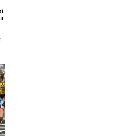
o)
it
n