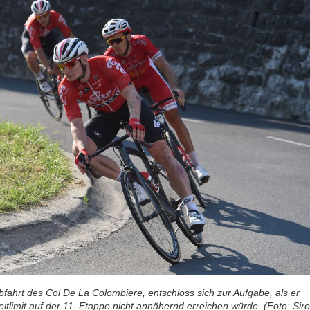
Abfahrt des Col De La Colombiere, entschloss sich zur Aufgabe, als er
itlimit auf der 11. Etappe nicht annähernd erreichen würde. (Foto: Sirot