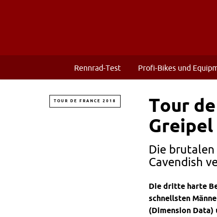
Rennrad-Test
Profi-Bikes und Equip
Tour de
TOUR DE FRANCE 2018
Greipel
Die brutalen
Cavendish ve
Die dritte harte B
schnellsten Männe
(Dimension Data) u