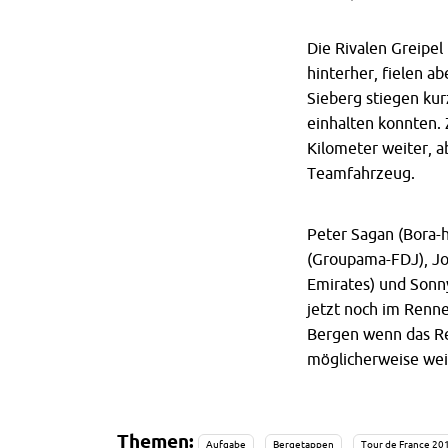
Die Rivalen Greipel
hinterher, fielen a
Sieberg stiegen kurz
einhalten konnten.
Kilometer weiter, a
Teamfahrzeug.
Peter Sagan (Bora-
(Groupama-FDJ), Jo
Emirates) und Sonny
jetzt noch im Renne
Bergen wenn das Re
möglicherweise weit
Themen:
Aufgabe
Bergetappen
Tour de France 20