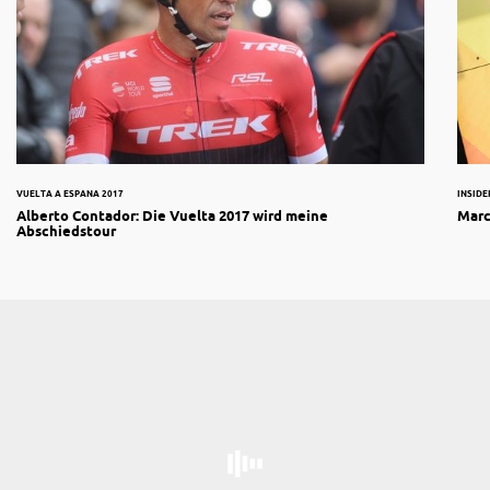
VUELTA A ESPANA 2017
INSIDE
Alberto Contador: Die Vuelta 2017 wird meine
Marc
Abschiedstour