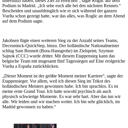
unterstützt haben, dieses Ziel zu erreichen“, sagte Roglic auf dem
Podium in Madrid. „Ich sehe euch alle bei den nächsten Rennen.“
Bescheiden und unaufdringlich wie er sich während der ganzen
Vuelta schon gezeigt hatte, war das alles, was Roglic an dem Abend
auf dem Podium sagte.
Jakobsen fügte einen weiteren Sieg zu der Anzahl seines Teams,
Deceuninck-QuickStep, hinzu. Der holländische Nationalmeister
schlug Sam Bennett (Bora-Hansgrohe) im Zielsprint, Szymon
Sajnok (CCC) wurde dritter. Mit diesem Etappensieg kann das
belgische Team mit insgesamt fünf Tagessiegen auf Eine erolgreiche
Vuelta a España zurückblicken.
„Dieser Moment ist der größte Moment meiner Karriere“, sagte der
Etappensieger. Vor allem, weil ich diesen Sieg im Trikot des
holländischen Meisters gewonnen habe. Ich bin sprachlos. Es ist
meine erste Grand Tour. Ich hatte sowohl psychisch als auch
physisch schwierige Momente. Es war sehr hart. Aber das tun wir
alle. Wir leiden und wir machen weiter. Ich bin sehr glücklich, im
Madrid gewonnen zu haben.“