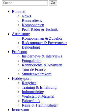
Go
Rennrad
News
Rennradtests
Komponenten
Profi-Räder & Technik
Ausrüstung
Komponenten & Zubehör
Radcomputer & Powermeter
Bekleidung
Profisport
Insidernews & Interviews
Fotogalerien
Rennberichte & Analysen
Tour de France
Stundenweltrekord
Hobbysport
Ratgeber
Training & Ernährung
Indoortraining
Werkstatt & Material
Fahrtechnik
Reise & Trainingslager
Impressum