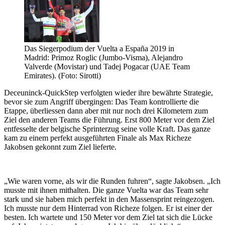
Das Siegerpodium der Vuelta a España 2019 in
Madrid: Primoz Roglic (Jumbo-Visma), Alejandro
Valverde (Movistar) und Tadej Pogacar (UAE Team
Emirates). (Foto: Sirotti)
Deceuninck-QuickStep verfolgten wieder ihre bewährte Strategie,
bevor sie zum Angriff übergingen: Das Team kontrollierte die
Etappe, überliessen dann aber mit nur noch drei Kilometern zum
Ziel den anderen Teams die Führung. Erst 800 Meter vor dem Ziel
entfesselte der belgische Sprinterzug seine volle Kraft. Das ganze
kam zu einem perfekt ausgeführten Finale als Max Richeze
Jakobsen gekonnt zum Ziel lieferte.
„Wie waren vorne, als wir die Runden fuhren“, sagte Jakobsen. „Ich
musste mit ihnen mithalten. Die ganze Vuelta war das Team sehr
stark und sie haben mich perfekt in den Massensprint reingezogen.
Ich musste nur dem Hinterrad von Richeze folgen. Er ist einer der
besten. Ich wartete und 150 Meter vor dem Ziel tat sich die Lücke