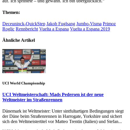
auf. Ich sprintete – und gewann. Ich bin überglücklich.“
Themen:
Deceuninck-QuickStep
Jakob Fuglsang
Jumbo-Visma
Primoz
Roglic
Rennbericht
Vuelta a Espana
Vuelta a Espana 2019
Ähnliche Artikel
UCI World Championship
UCI Weltmeisterschaft: Mads Pedersen ist der neue
Weltmeister im Straßenrennen
Dänemark ist Weltmeister: Unter sintfultartigen Bedingungen siegt
der Däne beim Straßenrennen in Harrogate, Yorkshire und sichert
sich den Weltmeistertitel vor Matteo Trentin (Italien) und Stefan...