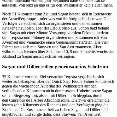
vollen. Innerhalb von ein paar Sekunden hatte sich eine Lücke
aufgetan. Von jetzt an gab es für den Weltmeister kein Halten mehr.
Noch 51 Kilometer zum Ziel und Sagan befand sich in Reichweite
der Ausreißergruppe – oder was von ihr übrig geblieben war. Die
Verfolger versuchten, sich zu organisieren und den einsamen
Krieger einzuholen, aber der Erfolg blieb aus. Schon bald befand
sich Sagan mit einer Minute Vorsprung vor dem Peloton, in dem
sich Terpstra und Phinney organisierten und zusammen mit Van
Avermaet und Vanmarcke einen Gegenangriff starteten. Die vier
Fahrer taten sich mit Stuyven und Van Aert zuammen. Aber
während das Rennen über Sektionen 10, 9 und 8 ratterte, wuchs der
Abstand zu Sagan anstatt sich zu verringern.
Sagan und Dillier rollen gemeinsam ins Velodrom
35 Kilometer vor dem Ziel versuchte Terpstra vergeblich, sich
weiter zu behaupten, aber der Quick-Step-Floors-Fahrer konnte sich
gegen die wachsenden Autorität des Weltmeisters auf den
verbleibenden Kilometern nicht durchsetzen. Unbeirrt setzte Sagan
seinen Siegeszug fort, als er, mit Dillier im Schlepptau, durch
den Carrefour de l’Arbre Abschnitt rollte. Die zwei erreichten die
letzten zehn Kilometer des Rennens und den Verfolgern ging die
Kraft aus. Die Zusammenarbeit zwischen Sagan und Dillier blieb
ungebrochen und sorgte dafür, dass Stuyven, Van Avermaet,