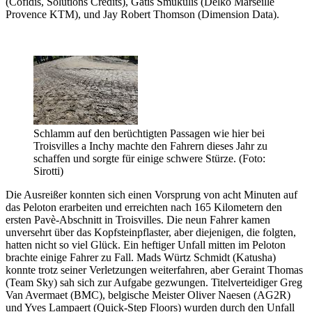
(Cofidis, Solutions Credits), Gatis Smukulis (Delko Marseille
Provence KTM), und Jay Robert Thomson (Dimension Data).
Schlamm auf den berüchtigten Passagen wie hier bei
Troisvilles a Inchy machte den Fahrern dieses Jahr zu
schaffen und sorgte für einige schwere Stürze. (Foto:
Sirotti)
Die Ausreißer konnten sich einen Vorsprung von acht Minuten auf
das Peloton erarbeiten und erreichten nach 165 Kilometern den
ersten Pavè-Abschnitt in Troisvilles. Die neun Fahrer kamen
unversehrt über das Kopfsteinpflaster, aber diejenigen, die folgten,
hatten nicht so viel Glück. Ein heftiger Unfall mitten im Peloton
brachte einige Fahrer zu Fall. Mads Würtz Schmidt (Katusha)
konnte trotz seiner Verletzungen weiterfahren, aber Geraint Thomas
(Team Sky) sah sich zur Aufgabe gezwungen. Titelverteidiger Greg
Van Avermaet (BMC), belgische Meister Oliver Naesen (AG2R)
und Yves Lampaert (Quick-Step Floors) wurden durch den Unfall