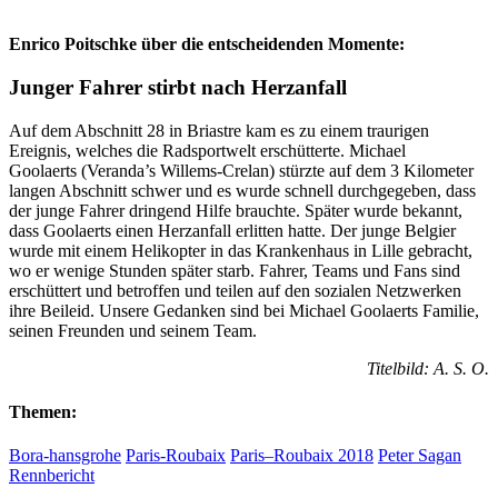
Enrico Poitschke über die entscheidenden Momente:
Junger Fahrer stirbt nach Herzanfall
Auf dem Abschnitt 28 in Briastre kam es zu einem traurigen
Ereignis, welches die Radsportwelt erschütterte. Michael
Goolaerts (Veranda’s Willems-Crelan) stürzte auf dem 3 Kilometer
langen Abschnitt schwer und es wurde schnell durchgegeben, dass
der junge Fahrer dringend Hilfe brauchte. Später wurde bekannt,
dass Goolaerts einen Herzanfall erlitten hatte. Der junge Belgier
wurde mit einem Helikopter in das Krankenhaus in Lille gebracht,
wo er wenige Stunden später starb. Fahrer, Teams und Fans sind
erschüttert und betroffen und teilen auf den sozialen Netzwerken
ihre Beileid. Unsere Gedanken sind bei Michael Goolaerts Familie,
seinen Freunden und seinem Team.
Titelbild: A. S. O.
Themen:
Bora-hansgrohe
Paris-Roubaix
Paris–Roubaix 2018
Peter Sagan
Rennbericht