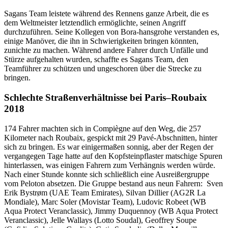
Sagans Team leistete während des Rennens ganze Arbeit, die es
dem Weltmeister letztendlich ermöglichte, seinen Angriff
durchzuführen. Seine Kollegen von Bora-hansgrohe verstanden es,
einige Manöver, die ihn in Schwierigkeiten bringen könnten,
zunichte zu machen. Während andere Fahrer durch Unfälle und
Stürze aufgehalten wurden, schaffte es Sagans Team, den
Teamführer zu schützen und ungeschoren über die Strecke zu
bringen.
Schlechte Straßenverhältnisse bei Paris–Roubaix
2018
174 Fahrer machten sich in Compiègne auf den Weg, die 257
Kilometer nach Roubaix, gespickt mit 29 Pavé-Abschnitten, hinter
sich zu bringen. Es war einigermaßen sonnig, aber der Regen der
vergangegen Tage hatte auf den Kopfsteinpflaster matschige Spuren
hinterlassen, was einigen Fahrern zum Verhängnis werden würde.
Nach einer Stunde konnte sich schließlich eine Ausreißergruppe
vom Peloton absetzen. Die Gruppe bestand aus neun Fahrern: Sven
Erik Bystrøm (UAE Team Emirates), Silvan Dillier (AG2R La
Mondiale), Marc Soler (Movistar Team), Ludovic Robeet (WB
Aqua Protect Veranclassic), Jimmy Duquennoy (WB Aqua Protect
Veranclassic), Jelle Wallays (Lotto Soudal), Geoffrey Soupe