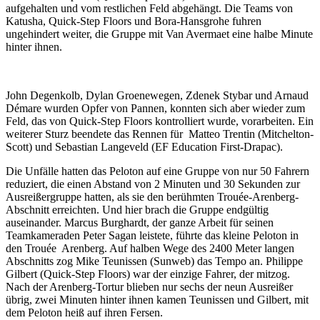
aufgehalten und vom restlichen Feld abgehängt. Die Teams von
Katusha, Quick-Step Floors und Bora-Hansgrohe fuhren
ungehindert weiter, die Gruppe mit Van Avermaet eine halbe Minute
hinter ihnen.
John Degenkolb, Dylan Groenewegen, Zdenek Stybar und Arnaud
Démare wurden Opfer von Pannen, konnten sich aber wieder zum
Feld, das von Quick-Step Floors kontrolliert wurde, vorarbeiten. Ein
weiterer Sturz beendete das Rennen für Matteo Trentin (Mitchelton-
Scott) und Sebastian Langeveld (EF Education First-Drapac).
Die Unfälle hatten das Peloton auf eine Gruppe von nur 50 Fahrern
reduziert, die einen Abstand von 2 Minuten und 30 Sekunden zur
Ausreißergruppe hatten, als sie den berühmten Trouée-Arenberg-
Abschnitt erreichten. Und hier brach die Gruppe endgültig
auseinander. Marcus Burghardt, der ganze Arbeit für seinen
Teamkameraden Peter Sagan leistete, führte das kleine Peloton in
den Trouée Arenberg. Auf halben Wege des 2400 Meter langen
Abschnitts zog Mike Teunissen (Sunweb) das Tempo an. Philippe
Gilbert (Quick-Step Floors) war der einzige Fahrer, der mitzog.
Nach der Arenberg-Tortur blieben nur sechs der neun Ausreißer
übrig, zwei Minuten hinter ihnen kamen Teunissen und Gilbert, mit
dem Peloton heiß auf ihren Fersen.