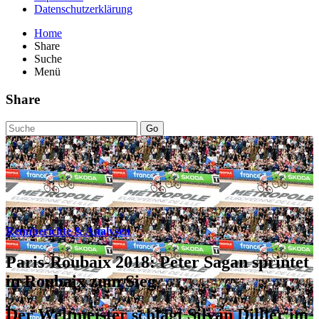
Datenschutzerklärung
Home
Share
Suche
Menü
Share
Go
Rennberichte & Analysen
Paris-Roubaix 2018: Peter Sagan sprintet
in Roubaix zum Sieg
Der Weltmeister schlägt Silvan Dillier im