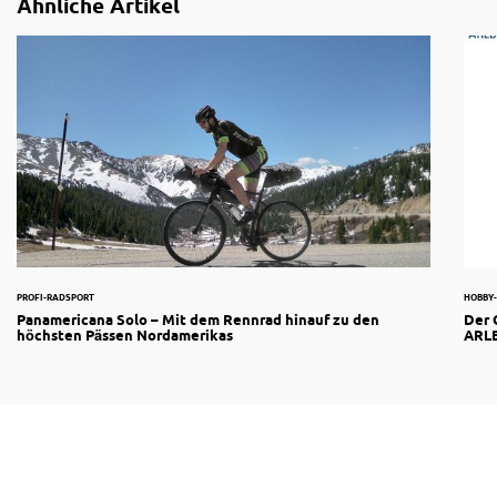
Ähnliche Artikel
PROFI-RADSPORT
HOBBY
Panamericana Solo – Mit dem Rennrad hinauf zu den
Der 
höchsten Pässen Nordamerikas
ARLB