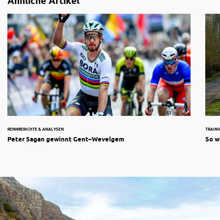
Ähnliche Artikel
RENNBERICHTE & ANALYSEN
TRAIN
Peter Sagan gewinnt Gent–Wevelgem
So w