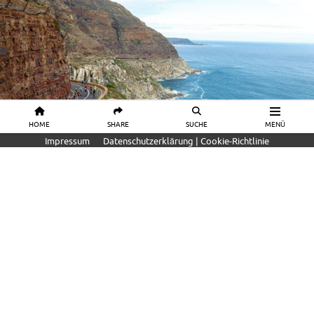
HOME
SHARE
SUCHE
MENÜ
Impressum
Datenschutzerklärung | Cookie-Richtlinie
REISE & TRAININGSLAGER
Radrennen Südafrika – Die Cape
Town Cycle Tour 2023
45. Cape Town Cycle Tour - Alles zum
weltgrößten Jedermannrennen in und um
Südafrikas Metropole