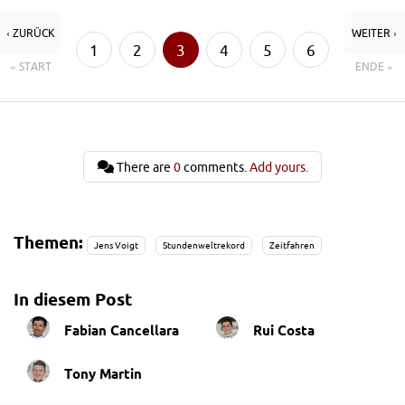
‹ ZURÜCK
WEITER ›
1
2
3
4
5
6
« START
ENDE »
7
8
There are
0
comments.
Add yours.
Themen:
Jens Voigt
Stundenweltrekord
Zeitfahren
In diesem Post
Fabian Cancellara
Rui Costa
Tony Martin