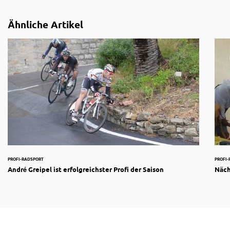
Ähnliche Artikel
PROFI-RADSPORT
PROFI
André Greipel ist erfolgreichster Profi der Saison
Näch