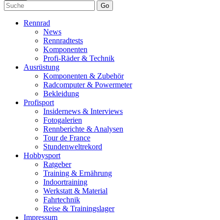
Go
Rennrad
News
Rennradtests
Komponenten
Profi-Räder & Technik
Ausrüstung
Komponenten & Zubehör
Radcomputer & Powermeter
Bekleidung
Profisport
Insidernews & Interviews
Fotogalerien
Rennberichte & Analysen
Tour de France
Stundenweltrekord
Hobbysport
Ratgeber
Training & Ernährung
Indoortraining
Werkstatt & Material
Fahrtechnik
Reise & Trainingslager
Impressum