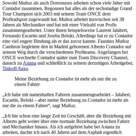
Sowohl Muñoz als auch Dorronsoro arbeiten schon viele Jahre mit
Contador zusammen. Begonnen hat alles als der sechsmalige Grand
Tour Champion sich 2003 mit seinem Team ONCE dem
Profiradsport zugewandt hat. Muñoz arbeitet inzwischen seit 38
Jahren als Mechaniker und hat mit einer Vielzahl von Profis
zusammengearbeitet. Unter ihnen beispielsweise Laurent Jalabert,
Fernando Escartin und Joseba Beloki. Allerdings hat er zu Contador
eine viel engere Bindung als er das zuvor kannte. Faustino Muñoz
Cambron begleitete den in Madrid geborenen Alberto Contador auf
seinem Weg durch die verschiedenen Profiteams. Angefangen bei
ONCE wechselte Contador später zum Team Discovery Channel,
danach zu
Astana
und schließlich zu seinem derzeitigen Arbeitgeber,
Tinkoff-Saxo
.
Meine Beziehung zu Contador ist mehr als nur die zu
einem Fahrer
„Ich habe mit namenhaften Fahrern zusammengearbeitet – Jalabert,
Escartin, Beloki – aber meine Beziehung zu Contador ist mehr als
nur die zu einem Fahrer“, sagt Muñoz.
„Ich bin schon eine lange Zeit im Geschäft, aber die Beziehung mit
Alberto geht weiter über eine normale Beziehung zwischen Fahrer
und Mechaniker hinaus. Als ich aufgehört habe bei Astana zu
arbeiten, dachte ich nach 40 Jahren auf dem Asphalt eigentlich