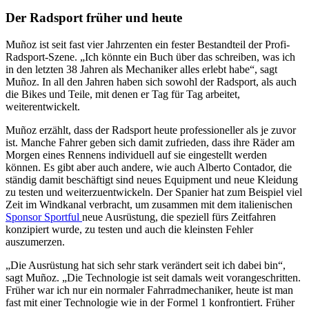
Der Radsport früher und heute
Muñoz ist seit fast vier Jahrzenten ein fester Bestandteil der Profi-
Radsport-Szene. „Ich könnte ein Buch über das schreiben, was ich
in den letzten 38 Jahren als Mechaniker alles erlebt habe“, sagt
Muñoz. In all den Jahren haben sich sowohl der Radsport, als auch
die Bikes und Teile, mit denen er Tag für Tag arbeitet,
weiterentwickelt.
Muñoz erzählt, dass der Radsport heute professioneller als je zuvor
ist. Manche Fahrer geben sich damit zufrieden, dass ihre Räder am
Morgen eines Rennens individuell auf sie eingestellt werden
können. Es gibt aber auch andere, wie auch Alberto Contador, die
ständig damit beschäftigt sind neues Equipment und neue Kleidung
zu testen und weiterzuentwickeln. Der Spanier hat zum Beispiel viel
Zeit im Windkanal verbracht, um zusammen mit dem italienischen
Sponsor Sportful
neue Ausrüstung, die speziell fürs Zeitfahren
konzipiert wurde, zu testen und auch die kleinsten Fehler
auszumerzen.
„Die Ausrüstung hat sich sehr stark verändert seit ich dabei bin“,
sagt Muñoz. „Die Technologie ist seit damals weit vorangeschritten.
Früher war ich nur ein normaler Fahrradmechaniker, heute ist man
fast mit einer Technologie wie in der Formel 1 konfrontiert. Früher