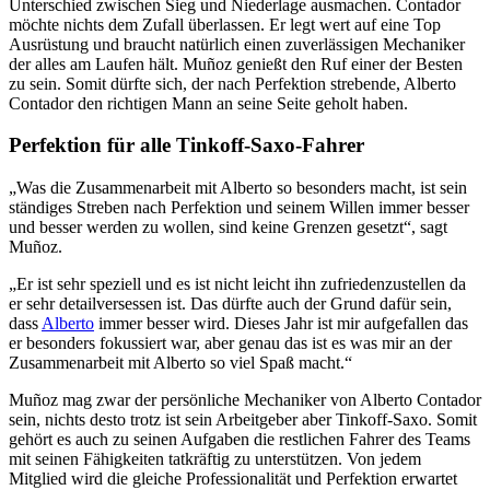
Unterschied zwischen Sieg und Niederlage ausmachen. Contador
möchte nichts dem Zufall überlassen. Er legt wert auf eine Top
Ausrüstung und braucht natürlich einen zuverlässigen Mechaniker
der alles am Laufen hält. Muñoz genießt den Ruf einer der Besten
zu sein. Somit dürfte sich, der nach Perfektion strebende, Alberto
Contador den richtigen Mann an seine Seite geholt haben.
Perfektion für alle Tinkoff-Saxo-Fahrer
„Was die Zusammenarbeit mit Alberto so besonders macht, ist sein
ständiges Streben nach Perfektion und seinem Willen immer besser
und besser werden zu wollen, sind keine Grenzen gesetzt“, sagt
Muñoz.
„Er ist sehr speziell und es ist nicht leicht ihn zufriedenzustellen da
er sehr detailversessen ist. Das dürfte auch der Grund dafür sein,
dass
Alberto
immer besser wird. Dieses Jahr ist mir aufgefallen das
er besonders fokussiert war, aber genau das ist es was mir an der
Zusammenarbeit mit Alberto so viel Spaß macht.“
Muñoz mag zwar der persönliche Mechaniker von Alberto Contador
sein, nichts desto trotz ist sein Arbeitgeber aber Tinkoff-Saxo. Somit
gehört es auch zu seinen Aufgaben die restlichen Fahrer des Teams
mit seinen Fähigkeiten tatkräftig zu unterstützen. Von jedem
Mitglied wird die gleiche Professionalität und Perfektion erwartet