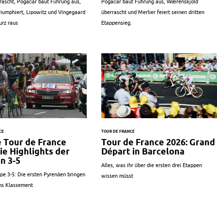
rascht, Pogačar baut Führung aus,
Pogačar baut Führung aus, Wærenskjold
riumphiert, Lipowitz und Vingegaard
überrascht und Merlier feiert seinen dritten
urz raus
Etappensieg.
CE
TOUR DE FRANCE
 Tour de France
Tour de France 2026: Grand
ie Highlights der
Départ in Barcelona
n 3-5
Alles, was ihr über die ersten drei Etappen
pe 3-5: Die ersten Pyrenäen bringen
wissen müsst
ns Klassement