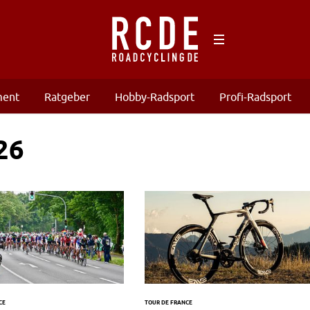
ment
Ratgeber
Hobby-Radsport
Profi-Radsport
26
CE
TOUR DE FRANCE