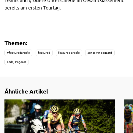
Teams und größere Unterschiede im Gesamtklassement
bereits am ersten Tourtag.
Themen:
#featuredarticle
featured
featured article
Jonas Vingegaard
Tadej Pogacar
Ähnliche Artikel