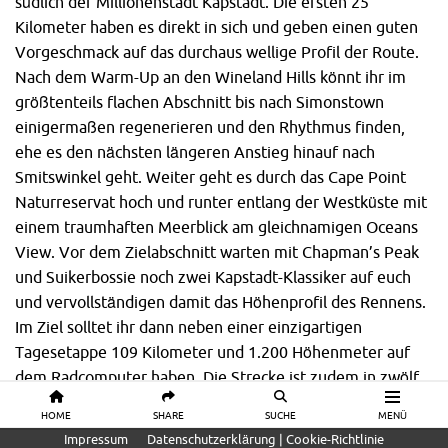
südlich der Millionenstadt Kapstadt. Die ersten 25
Kilometer haben es direkt in sich und geben einen guten
Vorgeschmack auf das durchaus wellige Profil der Route.
Nach dem Warm-Up an den Wineland Hills könnt ihr im
größtenteils flachen Abschnitt bis nach Simonstown
einigermaßen regenerieren und den Rhythmus finden,
ehe es den nächsten längeren Anstieg hinauf nach
Smitswinkel geht. Weiter geht es durch das Cape Point
Naturreservat hoch und runter entlang der Westküste mit
einem traumhaften Meerblick am gleichnamigen Oceans
View. Vor dem Zielabschnitt warten mit Chapman’s Peak
und Suikerbossie noch zwei Kapstadt-Klassiker auf euch
und vervollständigen damit das Höhenprofil des Rennens.
Im Ziel solltet ihr dann neben einer einzigartigen
Tagesetappe 109 Kilometer und 1.200 Höhenmeter auf
dem Radcomputer haben. Die Strecke ist zudem in zwölf
Checkpoints unterteilt. Hier werdet ihr bei Bedarf von
HOME
SHARE
SUCHE
MENÜ
Mechanikern, Physios oder gegebenenfalls auch
Impressum
Datenschutzerklärung | Cookie-Richtlinie