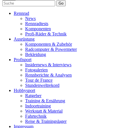
Go
Rennrad
News
Rennradtests
Komponenten
Profi-Räder & Technik
Ausrüstung
Komponenten & Zubehör
Radcomputer & Powermeter
Bekleidung
Profisport
Insidernews & Interviews
Fotogalerien
Rennberichte & Analysen
Tour de France
Stundenweltrekord
Hobbysport
Ratgeber
Training & Ernährung
Indoortraining
Werkstatt & Material
Fahrtechnik
Reise & Trainingslager
Impressum