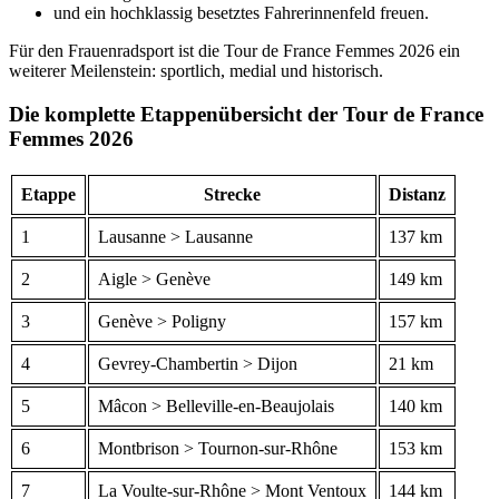
und ein hochklassig besetztes Fahrerinnenfeld freuen.
Für den Frauenradsport ist die Tour de France Femmes 2026 ein
weiterer Meilenstein: sportlich, medial und historisch.
Die komplette Etappenübersicht der Tour de France
Femmes 2026
Etappe
Strecke
Distanz
1
Lausanne > Lausanne
137 km
2
Aigle > Genève
149 km
3
Genève > Poligny
157 km
4
Gevrey-Chambertin > Dijon
21 km
5
Mâcon > Belleville-en-Beaujolais
140 km
6
Montbrison > Tournon-sur-Rhône
153 km
7
La Voulte-sur-Rhône > Mont Ventoux
144 km