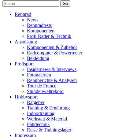
Go
Rennrad
News
Rennradtests
Komponenten
Profi-Räder & Technik
Ausrüstung
Komponenten & Zubehör
Radcomputer & Powermeter
Bekleidung
Profisport
Insidernews & Interviews
Fotogalerien
Rennberichte & Analysen
Tour de France
Stundenweltrekord
Hobbysport
Ratgeber
Training & Ernährung
Indoortraining
Werkstatt & Material
Fahrtechnik
Reise & Trainingslager
Impressum