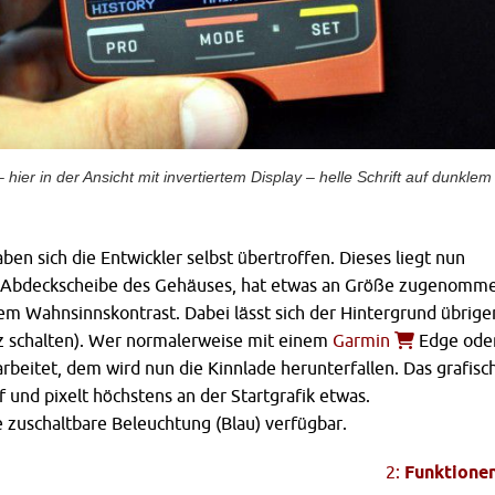
ier in der Ansicht mit invertiertem Display – helle Schrift auf dunklem
ben sich die Entwickler selbst übertroffen. Dieses liegt nun
r Abdeckscheibe des Gehäuses, hat etwas an Größe zugenomm
inem Wahnsinnskontrast. Dabei lässt sich der Hintergrund übrige
rz schalten). Wer normalerweise mit einem
Garmin
Edge ode
rbeitet, dem wird nun die Kinnlade herunterfallen. Das grafisc
f und pixelt höchstens an der Startgrafik etwas.
ne zuschaltbare Beleuchtung (Blau) verfügbar.
2:
Funktione