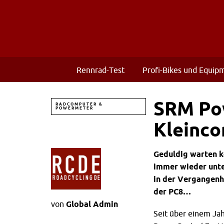
Rennrad-Test
Profi-Bikes und Equip
SRM Pow
RADCOMPUTER &
POWERMETER
Kleinc
Geduldig warten k
immer wieder unte
in der Vergangenhe
der PC8…
von
Global Admin
Seit über einem Jah