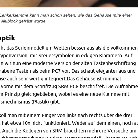
Lenkerklemme kann man schön sehen, wie das Gehäuse mite einer
Alublock gefräst wurde.
aptik
ieht das Serienmodell um Welten besser aus als die vollkommen
typenversion mit Steuersymbolen in eckigen Klammern. Auf
n wir nun eine moderne Version der alten Tastenbeschriftung
habene Tasten als beim PC7 vor. Das schaut eleganter aus und
se auch sehr wertig integriert.Das Gehäuse ist minimal
vorne mit dem Schriftzug SRM PC8 beschriftet. Die Aufnahme
im Prinzip gleichgeblieben, wobei es eine neue Klemme mit
smechnismus (Plastik) gibt.
oll man mit einem Finger von links nach rechts über die drei
 hat etwa 10x nicht funktioniert. Weder auf dem einen, noch a
. Auch die Kollegen von SRM brauchten mehrere Versuche um