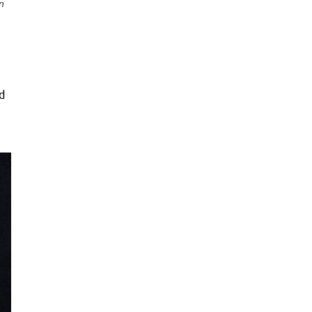
n
h
d