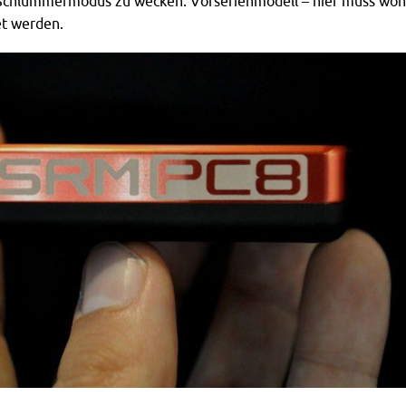
Schlummermodus zu wecken. Vorserienmodell – hier muss woh
et werden.