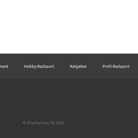
pment
Hobby-Radsport
Ratgeber
Profi-Radsport
© Roadcycling DE 2026