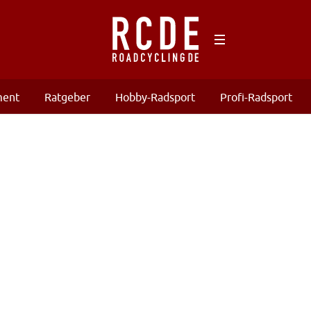
ment
Ratgeber
Hobby-Radsport
Profi-Radsport