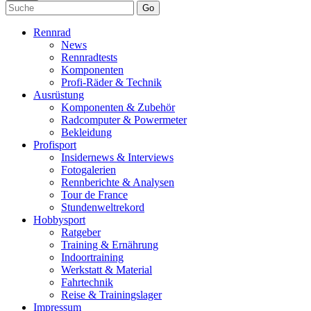
Go
Rennrad
News
Rennradtests
Komponenten
Profi-Räder & Technik
Ausrüstung
Komponenten & Zubehör
Radcomputer & Powermeter
Bekleidung
Profisport
Insidernews & Interviews
Fotogalerien
Rennberichte & Analysen
Tour de France
Stundenweltrekord
Hobbysport
Ratgeber
Training & Ernährung
Indoortraining
Werkstatt & Material
Fahrtechnik
Reise & Trainingslager
Impressum