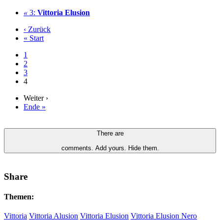
«
3:
Vittoria Elusion
‹ Zurück
« Start
1
2
3
4
Weiter ›
Ende »
There are
comments.
Add yours.
Hide them.
Share
Themen:
Vittoria
Vittoria Alusion
Vittoria Elusion
Vittoria Elusion Nero