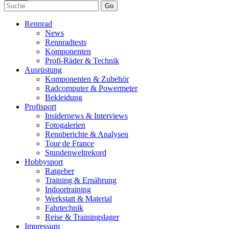
Go
Rennrad
News
Rennradtests
Komponenten
Profi-Räder & Technik
Ausrüstung
Komponenten & Zubehör
Radcomputer & Powermeter
Bekleidung
Profisport
Insidernews & Interviews
Fotogalerien
Rennberichte & Analysen
Tour de France
Stundenweltrekord
Hobbysport
Ratgeber
Training & Ernährung
Indoortraining
Werkstatt & Material
Fahrtechnik
Reise & Trainingslager
Impressum