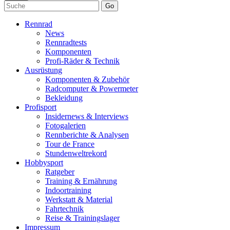
Go
Rennrad
News
Rennradtests
Komponenten
Profi-Räder & Technik
Ausrüstung
Komponenten & Zubehör
Radcomputer & Powermeter
Bekleidung
Profisport
Insidernews & Interviews
Fotogalerien
Rennberichte & Analysen
Tour de France
Stundenweltrekord
Hobbysport
Ratgeber
Training & Ernährung
Indoortraining
Werkstatt & Material
Fahrtechnik
Reise & Trainingslager
Impressum