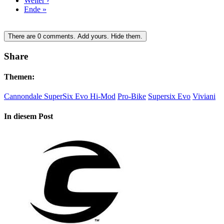
Weiter ›
Ende »
There are
0
comments.
Add yours.
Hide them.
Share
Themen:
Cannondale SuperSix Evo Hi-Mod
Pro-Bike
Supersix Evo
Viviani
In diesem Post