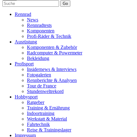
Go
Rennrad
News
Rennradtests
Komponenten
Profi-Räder & Technik
Ausrüstung
Komponenten & Zubehör
Radcomputer & Powermeter
Bekleidung
Profisport
Insidernews & Interviews
Fotogalerien
Rennberichte & Analysen
Tour de France
Stundenweltrekord
Hobbysport
Ratgeber
Training & Ernährung
Indoortraining
Werkstatt & Material
Fahrtechnik
Reise & Trainingslager
Impressum