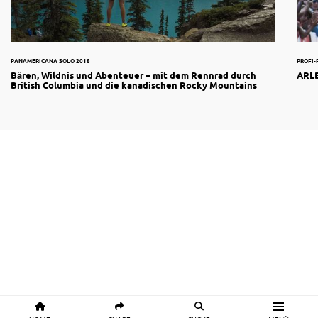
PANAMERICANA SOLO 2018
PROFI
Bären, Wildnis und Abenteuer – mit dem Rennrad durch
ARLB
British Columbia und die kanadischen Rocky Mountains