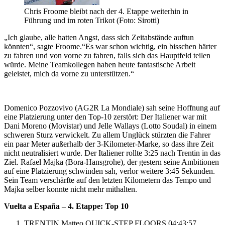
Chris Froome bleibt nach der 4. Etappe weiterhin in
Führung und im roten Trikot (Foto: Sirotti)
„Ich glaube, alle hatten Angst, dass sich Zeitabstände auftun
könnten“, sagte Froome.“Es war schon wichtig, ein bisschen härter
zu fahren und von vorne zu fahren, falls sich das Hauptfeld teilen
würde. Meine Teamkollegen haben heute fantastische Arbeit
geleistet, mich da vorne zu unterstützen.“
Domenico Pozzovivo (AG2R La Mondiale) sah seine Hoffnung auf
eine Platzierung unter den Top-10 zerstört: Der Italiener war mit
Dani Moreno (Movistar) und Jelle Wallays (Lotto Soudal) in einem
schweren Sturz verwickelt. Zu allem Unglück stürzten die Fahrer
ein paar Meter außerhalb der 3-Kilometer-Marke, so dass ihre Zeit
nicht neutralisiert wurde. Der Italiener rollte 3:25 nach Trentin in das
Ziel. Rafael Majka (Bora-Hansgrohe), der gestern seine Ambitionen
auf eine Platzierung schwinden sah, verlor weitere 3:45 Sekunden.
Sein Team verschärfte auf den letzten Kilometern das Tempo und
Majka selber konnte nicht mehr mithalten.
Vuelta a España – 4. Etappe: Top 10
TRENTIN Matteo QUICK-STEP FLOORS 04:43:57