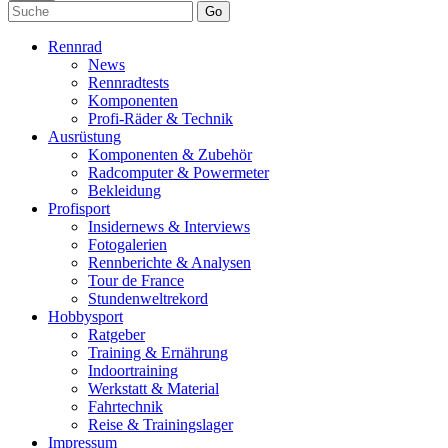
Go
Rennrad
News
Rennradtests
Komponenten
Profi-Räder & Technik
Ausrüstung
Komponenten & Zubehör
Radcomputer & Powermeter
Bekleidung
Profisport
Insidernews & Interviews
Fotogalerien
Rennberichte & Analysen
Tour de France
Stundenweltrekord
Hobbysport
Ratgeber
Training & Ernährung
Indoortraining
Werkstatt & Material
Fahrtechnik
Reise & Trainingslager
Impressum