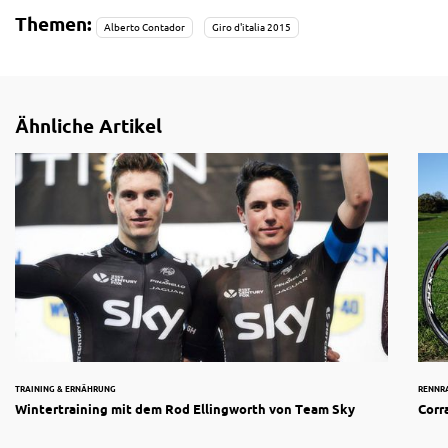
Themen:
Alberto Contador
Giro d'italia 2015
Ähnliche Artikel
TRAINING & ERNÄHRUNG
RENNR
Wintertraining mit dem Rod Ellingworth von Team Sky
Corr