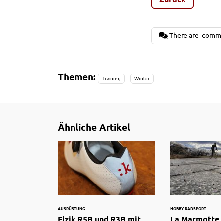
There are
comm
Themen:
Training
Winter
Ähnliche Artikel
AUSRÜSTUNG
HOBBY-RADSPORT
Fizik R5B und R3B mit
La Marmotte 