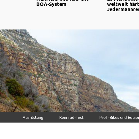
BOA-System
weltweit här
Jedermannre
Ausrüstung
Rennrad-Test
Profi-Bikes und Equi