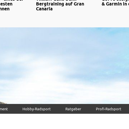
testen
Bergtraining auf Gran
& Garmin in
nnen
Canaria
pment
Hobby-Radsport
Ratgeber
Profi-Radsport