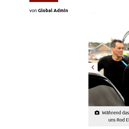
von
Global Admin
 Zeit beim Team Sky, viel geschwommen.
Während das T
Fitness, sollte aber nur als Ergänzung und
uns Rod El
tel betrieben werden. (Foto: Sirotti)