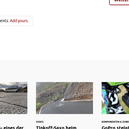
ents.
Add yours.
VIDEO
KOMPONENTEN & ZUBE
– eines der
Tinkoff-Saxo beim
GoPro steig