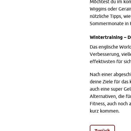
Möchtest du im kom
Wiggins oder Gerain
nützliche Tipps, wi
Sommermonate in F
Wintertraining – D
Das englische Worl
Verbesserung, viell
effektivsten für sic
Nach einer abgeschl
deine Ziele für das
auch eine super Gel
Alternativen, die f
Fitness, auch noch 
kurz kommen.
Zurück