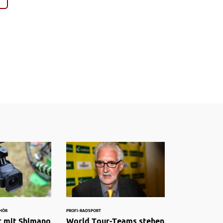
HÖR
PROFI-RADSPORT
t mit Shimano
World Tour-Teams stehen