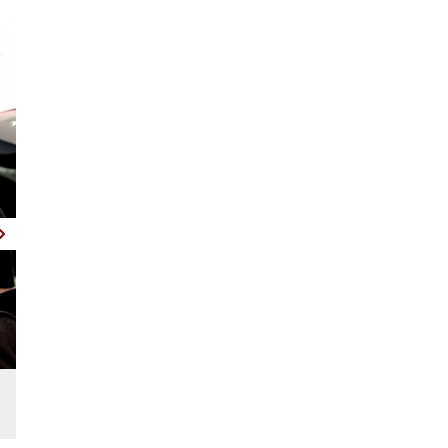
Beim Wintertraining geht es nicht nur darum, eine Basis
zu schaffen. Rod Ellingworth betont, dass es genauso wicht
wieder aufzuladen. (Foto: EMO)