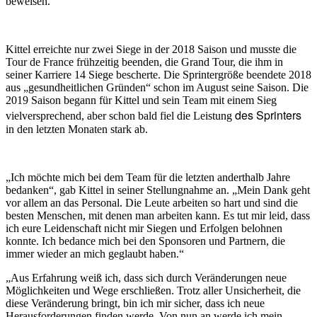
beweisen.
Kittel erreichte nur zwei Siege in der 2018 Saison und musste die
Tour de France frühzeitig beenden, die Grand Tour, die ihm in
seiner Karriere 14 Siege bescherte. Die Sprintergröße beendete 2018
aus „gesundheitlichen Gründen“ schon im August seine Saison. Die
2019 Saison begann für Kittel und sein Team mit einem Sieg
des Sprinters
vielversprechend, aber schon bald fiel die Leistung
in den letzten Monaten stark ab.
„Ich möchte mich bei dem Team für die letzten anderthalb Jahre
bedanken“, gab Kittel in seiner Stellungnahme an. „Mein Dank geht
vor allem an das Personal. Die Leute arbeiten so hart und sind die
besten Menschen, mit denen man arbeiten kann. Es tut mir leid, dass
ich eure Leidenschaft nicht mir Siegen und Erfolgen belohnen
konnte. Ich bedance mich bei den Sponsoren und Partnern, die
immer wieder an mich geglaubt haben.“
„Aus Erfahrung weiß ich, dass sich durch Veränderungen neue
Möglichkeiten und Wege erschließen. Trotz aller Unsicherheit, die
diese Veränderung bringt, bin ich mir sicher, dass ich neue
Herausforderungen finden werde. Von nun an werde ich mein