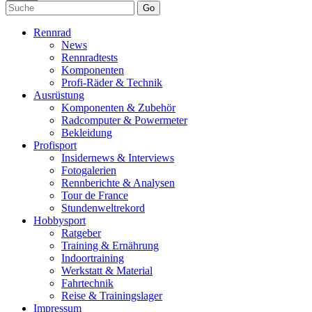
Go
Rennrad
News
Rennradtests
Komponenten
Profi-Räder & Technik
Ausrüstung
Komponenten & Zubehör
Radcomputer & Powermeter
Bekleidung
Profisport
Insidernews & Interviews
Fotogalerien
Rennberichte & Analysen
Tour de France
Stundenweltrekord
Hobbysport
Ratgeber
Training & Ernährung
Indoortraining
Werkstatt & Material
Fahrtechnik
Reise & Trainingslager
Impressum