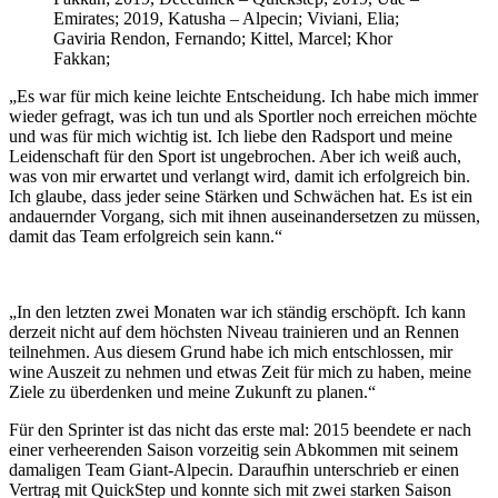
Emirates; 2019, Katusha – Alpecin; Viviani, Elia;
Gaviria Rendon, Fernando; Kittel, Marcel; Khor
Fakkan;
„Es war für mich keine leichte Entscheidung. Ich habe mich immer
wieder gefragt, was ich tun und als Sportler noch erreichen möchte
und was für mich wichtig ist. Ich liebe den Radsport und meine
Leidenschaft für den Sport ist ungebrochen. Aber ich weiß auch,
was von mir erwartet und verlangt wird, damit ich erfolgreich bin.
Ich glaube, dass jeder seine Stärken und Schwächen hat. Es ist ein
andauernder Vorgang, sich mit ihnen auseinandersetzen zu müssen,
damit das Team erfolgreich sein kann.“
„In den letzten zwei Monaten war ich ständig erschöpft. Ich kann
derzeit nicht auf dem höchsten Niveau trainieren und an Rennen
teilnehmen. Aus diesem Grund habe ich mich entschlossen, mir
wine Auszeit zu nehmen und etwas Zeit für mich zu haben, meine
Ziele zu überdenken und meine Zukunft zu planen.“
Für den Sprinter ist das nicht das erste mal: 2015 beendete er nach
einer verheerenden Saison vorzeitig sein Abkommen mit seinem
damaligen Team Giant-Alpecin. Daraufhin unterschrieb er einen
Vertrag mit QuickStep und konnte sich mit zwei starken Saison