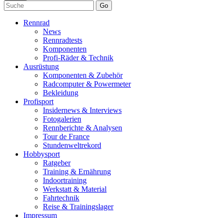
Go
Rennrad
News
Rennradtests
Komponenten
Profi-Räder & Technik
Ausrüstung
Komponenten & Zubehör
Radcomputer & Powermeter
Bekleidung
Profisport
Insidernews & Interviews
Fotogalerien
Rennberichte & Analysen
Tour de France
Stundenweltrekord
Hobbysport
Ratgeber
Training & Ernährung
Indoortraining
Werkstatt & Material
Fahrtechnik
Reise & Trainingslager
Impressum