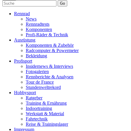
Go
Rennrad
News
Rennradtests
Komponenten
Profi-Räder & Technik
Ausrüstung
Komponenten & Zubehör
Radcomputer & Powermeter
Bekleidung
Profisport
Insidernews & Interviews
Fotogalerien
Rennberichte & Analysen
Tour de France
Stundenweltrekord
Hobbysport
Ratgeber
Training & Ernährung
Indoortraining
Werkstatt & Material
Fahrtechnik
Reise & Trainingslager
Impressum