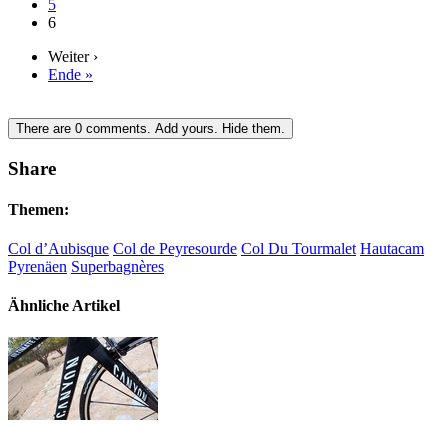
5
6
Weiter ›
Ende »
There are
0
comments.
Add yours.
Hide them.
Share
Themen:
Col d’Aubisque
Col de Peyresourde
Col Du Tourmalet
Hautacam
Pyrenäen
Superbagnères
Ähnliche Artikel