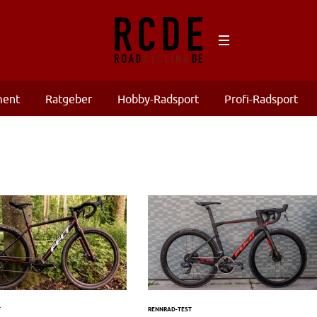
ment
Ratgeber
Hobby-Radsport
Profi-Radsport
T
RENNRAD-TEST