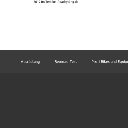
2019 im Test bei Roadcycling.de
Ausrüstung
Rennrad-Test
Profi-Bikes und Equi