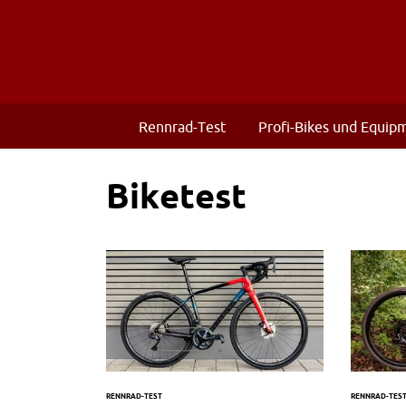
Rennrad-Test
Profi-Bikes und Equip
Biketest
RENNRAD-TEST
RENNRAD-TES