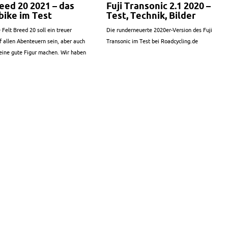
eed 20 2021 – das
Fuji Transonic 2.1 2020 –
bike im Test
Test, Technik, Bilder
 Felt Breed 20 soll ein treuer
Die runderneuerte 2020er-Version des Fuji
f allen Abenteuern sein, aber auch
Transonic im Test bei Roadcycling.de
 eine gute Figur machen. Wir haben