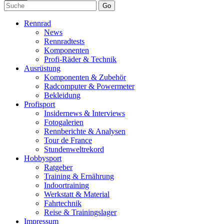
Go
Rennrad
News
Rennradtests
Komponenten
Profi-Räder & Technik
Ausrüstung
Komponenten & Zubehör
Radcomputer & Powermeter
Bekleidung
Profisport
Insidernews & Interviews
Fotogalerien
Rennberichte & Analysen
Tour de France
Stundenweltrekord
Hobbysport
Ratgeber
Training & Ernährung
Indoortraining
Werkstatt & Material
Fahrtechnik
Reise & Trainingslager
Impressum