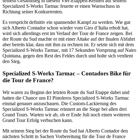
seinem Gesamtsieg in diesem Vier-Etappen-Rennen auf seinem
Specialized S-Works Tarmac feuerte er einen Warnschuss in
Richtung seiner Konkurrenten.
Es verspricht definitiv ein spannender Kampf zu werden. Wie gut
sich Alberto Contador schon wieder vom Giro d’Italia erholt hat,
wird sich allerdings erst im Verlauf der Tour de France zeigen. Bei
der Route du Sud machte er mit einer Attake auf der finalen Abfahrt
aber bereits klar, dass mit ihm zu rechnen ist. Er setzte sich mit dem
Specialized S-Works Tarmac, mit 17 Sekunden Vorsprung auf Nairo
Quintana, gegen den Rest des Feldes durch und holte sich verdient
den Sieg.
Specialized S-Works Tarmac – Contadors Bike für
die Tour de France?
Wir waren zu Beginn der letzten Route du Sud Etappe dabei und
hatten die Chance uns El Pistoleros Specialized S-Works Tarmac
einmal genauer anzuschauen. Die Custom-Lackierung des
Specialized S-Works Tarmac erinnert an die Siege bei allen drei
Grand Tours. Warten wir ab, ob er Ende Juli noch einen weiteren
Grand Tour Erfolg verbuchen kann.
Mit seinem Sieg bei der Route du Sud hat Alberto Contador den
nächsten Schritt in Sachen Vorbereitung für die Tour de France