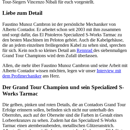
Tour-Siegers Vincenzo Nibali für euch vorgestellt.
Liebe zum Detail
Faustino Munoz Cambron ist der persönliche Mechaniker von
Alberto Contador. Er arbeitet schon seit 2003 mit ihm zusammen
und sorgt dafür, das El Pistoleros Specialized S-Works Tarmac zu
den besten Maschinen im Peloton gehört. Auch die Kabelgehäuse,
die an jedem einzelnen freiliegenden Kabel zu sehen sind, sprechen
für sich. Kein noch so kleines Detail am
Rennrad
des siebenmaligen
Grand Tour Champions wird dem Zufall überlassen.
Allen, die mehr über Faustino Munoz Cambron und seine Arbeit mit
Alberto Contador wissen möchten, legen wir unser
Interview mit
dem Profimechaniker
ans Herz.
Der Grand Tour Champion und sein Specialized S-
Works Tarmac
Die gelben, pinken und roten Details, die an Contadors Grand Tour
Erfolge erinnern sollen, befinden sich nicht nur unterhalb des
Oberrohrs, auch auf der Oberseite sind die Farben in Gestalt eines
Lorbeerkranzes zu sehen. Zudem hat das Specialized S-Works
Tarmac einen atemberaubenden, metallischen Glitzeranstrich.