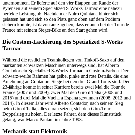
unternommen. Er lieferte auf den vier Etappen am Rande der
Pyrenäen auf seinem Specialized S-Works Tarmac eine nahezu
perfekte Leistung ab. Nachdem er Nairo Quintana hinter sich
gelassen hat und sich so den Platz ganz oben auf dem Podium
sichern konnte, ist davon auszugehen, dass er auch bei der Tour de
France mit seinem Sieger-Bike an den Start gehen wird.
Die Custom-Lackierung des Specialized S-Works
Tarmac
Während die restlichen Teamkollegen von Tinkoff-Saxo auf den
markanten schwarzen Maschinen unterwegs sind, hat Alberto
Contador ein Specialized S-Works Tarmac in Custom-Farben. Der
schwarz-weiße Rahmen hat gelbe, pinke und rote Details, die eine
Anlehnung an Contadors Siege bei den drei Grand Tours sind. Der
23-jährige konnte in seiner Karriere bereits zwei Mal die Tour de
France (2007 und 2009), zwei Mal den Giro d’Italia (2008 und
2015) und drei Mal die Vuelta a Espana gewinnen (2008, 2012 und
2014). In diesem Jahr wird Alberto Contador, nach seinem Sieg
beim Giro d’Italia, alles daran setzen, sich den Giro-Tour
Doppelsieg zu holen. Der letzte Fahrer, dem dieses Kunststück
gelang, war Marco Pantani im Jahre 1998.
Mechanik statt Elektronik