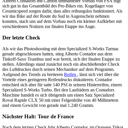
Alberto Contadors mit Carbon ummantelter Vorbau von FSA fügt
sich gut in das Gesamtbild des Pro-Bikes ein. Kugellager von
Ceramicspeed sorgen dafür, dass alles reibungslos funktioniert. Als
wir das Bike auf der Route du Sud in Augenschein nehmen
konnten, stach uns auf dem Vorbau noch ein kleiner Aufkleber mit
verschiedenen Notizen zur finalen Etappe ins Auge.
Der letzte Check
Als wir das Photoshooting mit dem Specialized S-Works Tarmac
gerade abgeschlossen hatten, stieg Alberto Contador aus dem
Tinkoff-Saxo Teambus und war bereit, sich der finalen Etappe zu
stellen. Allerdings stand zunächst noch ein abschließender Check
des Luftdruckes durch seinen Mechaniker auf dem Programm.
Aufgrund des Trends zu breiteren
Reifen
, lässt sich viel über die
Vorteile eines geringeren Reifendrucks diskutieren. Contador
entschied sich aber für satte 140 PSI in seinem Hinterreifen, einem
Specialized S-Works Turbo. Bei den Laufrädern an Contadors
Maschine handelt es sich übrigends um einen Satz Specialized
Roval Rapide CLX 50 mit einer Felgenhöhe von 40 Millimetern
und einem Gewicht von gerade mal 1.240 Gramm.
Nächster Halt: Tour de France
Nach dem letzten Check fuhr Alberto Contador, im Orangen Trikot