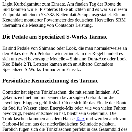
Light Kurbelgarnitur zum Einsatz. Am finalen Tag der Route du
Sud konnten wir El Pistoleros Bike ablichten und es war zu diesem
Zeitpunkt mit einem 53-38Z Kettenblatt-Setup ausgestattet. Ein am
Kettenblatt montierter Powermeter des deutschen Herstellers SRM
übernahm die Messung von Contadors Leistung.
Die Pedale am Specialized S-Works Tarmac
Es sind Pedale von Shimano oder Look, die man normalerweise an
den Bikes des Pro-Pelotons wiederfindet. In der Regel handelt es
sich um zwei bevorzugte Modelle – Shimano Dura-Ace oder Look
Keo Blade 2 Ti. Letztere kamen auch an Alberto Contadors
Specialized S-Works Tarmac zum Einsatz.
Persönliche Kennzeichnung des Tarmac
Contador hat eigene Trinkflaschen, die mit seinen Initialen, AC,
gekennzeichnet und mit seinem bevorzugten Getränk für die
jeweiligen Etappen gefüllt sind. Ob er sich für das Finale der Route
du Sud für Wasser, einen Energie-Mix oder, wie von vielen Fahren
bevorzugt, beides entschieden hat, bleibt sein Geheimnis. Die
Trinkflaschen kommen aus dem Hause
Tacx
und werden auch von
Carbon-Haltern aus der niederländischen Schmiede gehalten.
Farblich fügen sich die Trinkflaschen perfekt in das Gesamtbild des