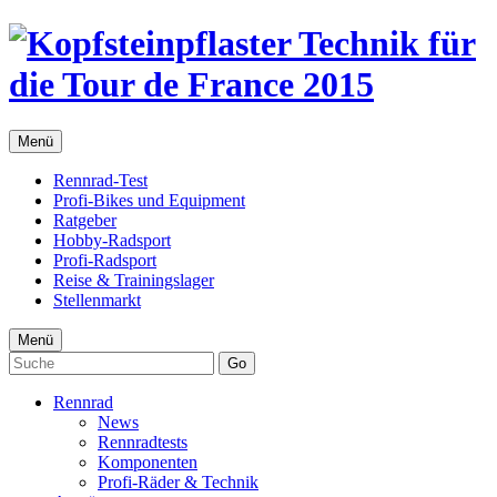
Menü
Rennrad-Test
Profi-Bikes und Equipment
Ratgeber
Hobby-Radsport
Profi-Radsport
Reise & Trainingslager
Stellenmarkt
Menü
Go
Rennrad
News
Rennradtests
Komponenten
Profi-Räder & Technik