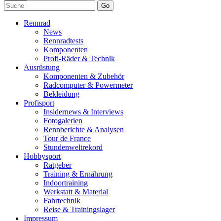
Go
Rennrad
News
Rennradtests
Komponenten
Profi-Räder & Technik
Ausrüstung
Komponenten & Zubehör
Radcomputer & Powermeter
Bekleidung
Profisport
Insidernews & Interviews
Fotogalerien
Rennberichte & Analysen
Tour de France
Stundenweltrekord
Hobbysport
Ratgeber
Training & Ernährung
Indoortraining
Werkstatt & Material
Fahrtechnik
Reise & Trainingslager
Impressum