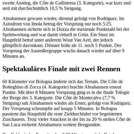
zweite Anstieg, die Côte de Gallisterna (3. Kategorie), war kurz und
steil mit durchschnittlich 10,5 % Steigung.
Abrahamsen gewann wieder, diesmal gefolgt von Rodriguez. Im
Autodrom von Imola betrug der Vorsprung nur noch 5:25.
Abrahamsen sicherte sich in Dozza die maximale Punktzahl bei der
Sprintwertung und war damit virtuell in Grün. Ein Sturz im
Hauptfeld betraf unter anderem Wout Van Aert, der jedoch
glimpflich davonkam. Démare holte als 11. noch 5 Punkte. Der
Vorsprung der Ausreißergruppe wuchs danach wieder auf über 9
Minuten an.
Spektakuläres Finale mit zwei Rennen
60 Kilometer vor Bologna änderte sich das Terrain. Die Côte de
Botteghino di Zocca (4. Kategorie) brachte Abrahamsen erneut
Punkte. Mit über 8 Minuten Vorsprung ging es in die finale Trilogie
der Berge der 3. Kategorie. Die Côte de Montecalvo (7,7 %
Steigung) sah Abrahamsen wieder als Erster, gefolgt von Rodriguez.
Der Vorsprung schrumpfte auf knapp 5 Minuten. In Bologna
passierte das Hauptfeld die erste Zieldurchfahrt vor begeisterten
Zuschauern. Trotz vieler Attacken in der bis zu 20 % steilen Côte de
San Luca eroberte Abrahamsen weitere Bergpunkte.