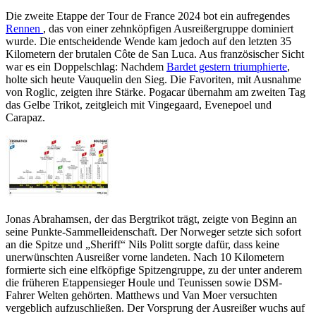
Die zweite Etappe der Tour de France 2024 bot ein aufregendes
Rennen
, das von einer zehnköpfigen Ausreißergruppe dominiert
wurde. Die entscheidende Wende kam jedoch auf den letzten 35
Kilometern der brutalen Côte de San Luca. Aus französischer Sicht
war es ein Doppelschlag: Nachdem
Bardet gestern triumphierte
,
holte sich heute Vauquelin den Sieg. Die Favoriten, mit Ausnahme
von Roglic, zeigten ihre Stärke. Pogacar übernahm am zweiten Tag
das Gelbe Trikot, zeitgleich mit Vingegaard, Evenepoel und
Carapaz.
Jonas Abrahamsen, der das Bergtrikot trägt, zeigte von Beginn an
seine Punkte-Sammelleidenschaft. Der Norweger setzte sich sofort
an die Spitze und „Sheriff“ Nils Politt sorgte dafür, dass keine
unerwünschten Ausreißer vorne landeten. Nach 10 Kilometern
formierte sich eine elfköpfige Spitzengruppe, zu der unter anderem
die früheren Etappensieger Houle und Teunissen sowie DSM-
Fahrer Welten gehörten. Matthews und Van Moer versuchten
vergeblich aufzuschließen. Der Vorsprung der Ausreißer wuchs auf