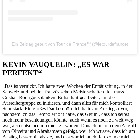
Ein Beitrag geteilt von Tour de France™ (@letourdefrance)
KEVIN VAUQUELIN: „ES WAR
PERFEKT“
„Das ist verrückt. Ich hatte zwei Wochen der Enttäuschung, in der
Schweiz und bei den französischen Meisterschaften. Ich muss
Cristian Rodriguez danken. Er hat hart gearbeitet, um die
Ausreißergruppe zu initiieren, und dann alles für mich kontrolliert.
Sehr stark. Ein großes Dankeschön. Ich hatte am Anstieg zuvor,
nachdem ich das Tempo erhöht hatte, das Gefühl, dass ich selbst
noch mehr beschleunigen könnte, auch wenn es noch zu weit weg
war, also entschied ich mich zu warten. Danach bin ich dem Angriff
von Oliveira und Abrahamsen gefolgt, weil ich wusste, dass ich am
Anstieg besser bin als sie, und das war ich auch. Ich konnte mich