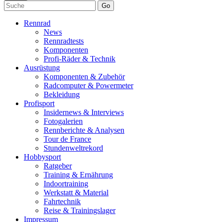
Go
Rennrad
News
Rennradtests
Komponenten
Profi-Räder & Technik
Ausrüstung
Komponenten & Zubehör
Radcomputer & Powermeter
Bekleidung
Profisport
Insidernews & Interviews
Fotogalerien
Rennberichte & Analysen
Tour de France
Stundenweltrekord
Hobbysport
Ratgeber
Training & Ernährung
Indoortraining
Werkstatt & Material
Fahrtechnik
Reise & Trainingslager
Impressum