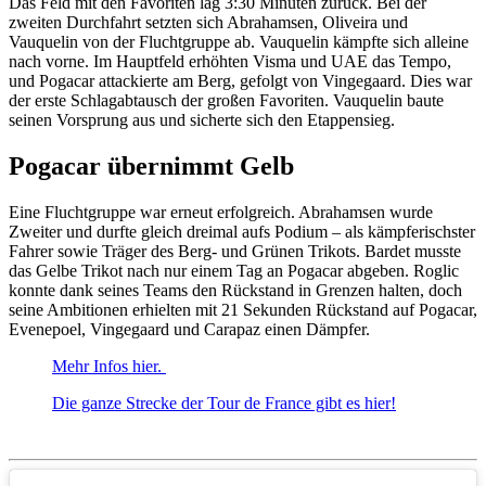
Das Feld mit den Favoriten lag 3:30 Minuten zurück. Bei der
zweiten Durchfahrt setzten sich Abrahamsen, Oliveira und
Vauquelin von der Fluchtgruppe ab. Vauquelin kämpfte sich alleine
nach vorne. Im Hauptfeld erhöhten Visma und UAE das Tempo,
und Pogacar attackierte am Berg, gefolgt von Vingegaard. Dies war
der erste Schlagabtausch der großen Favoriten. Vauquelin baute
seinen Vorsprung aus und sicherte sich den Etappensieg.
Pogacar übernimmt Gelb
Eine Fluchtgruppe war erneut erfolgreich. Abrahamsen wurde
Zweiter und durfte gleich dreimal aufs Podium – als kämpferischster
Fahrer sowie Träger des Berg- und Grünen Trikots. Bardet musste
das Gelbe Trikot nach nur einem Tag an Pogacar abgeben. Roglic
konnte dank seines Teams den Rückstand in Grenzen halten, doch
seine Ambitionen erhielten mit 21 Sekunden Rückstand auf Pogacar,
Evenepoel, Vingegaard und Carapaz einen Dämpfer.
Mehr Infos hier.
Die ganze Strecke der Tour de France gibt es hier!