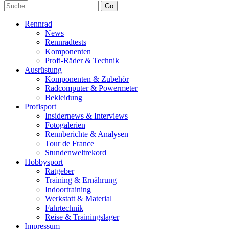
Go
Rennrad
News
Rennradtests
Komponenten
Profi-Räder & Technik
Ausrüstung
Komponenten & Zubehör
Radcomputer & Powermeter
Bekleidung
Profisport
Insidernews & Interviews
Fotogalerien
Rennberichte & Analysen
Tour de France
Stundenweltrekord
Hobbysport
Ratgeber
Training & Ernährung
Indoortraining
Werkstatt & Material
Fahrtechnik
Reise & Trainingslager
Impressum