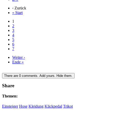
‹ Zurück
« Start
1
2
3
4
5
6
7
Weiter ›
Ende »
There are
0
comments.
Add yours.
Hide them.
Share
Themen:
Einsteiger
Hose
Kleidung
Klickpedal
Trikot