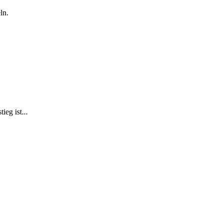
ln.
eg ist...