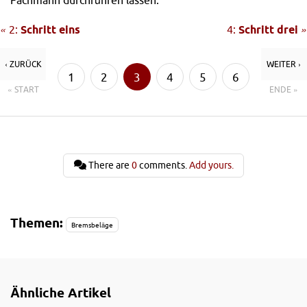
«
2:
Schritt eins
4:
Schritt drei
»
‹ ZURÜCK
WEITER ›
1
2
3
4
5
6
« START
ENDE »
7
There are
0
comments.
Add yours.
Themen:
Bremsbeläge
Ähnliche Artikel