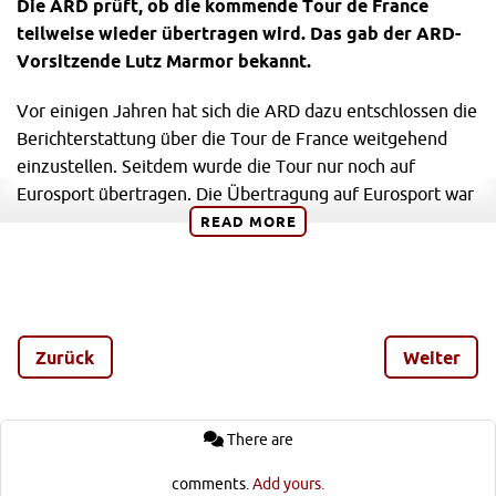
Die ARD prüft, ob die kommende Tour de France
teilweise wieder übertragen wird. Das gab der ARD-
Vorsitzende Lutz Marmor bekannt.
Vor einigen Jahren hat sich die ARD dazu entschlossen die
Berichterstattung über die Tour de France weitgehend
einzustellen. Seitdem wurde die Tour nur noch auf
Eurosport übertragen. Die Übertragung auf Eurosport war
zwar sehr gut und hochwertig produziert, konnte aber
READ
MORE
nicht die breite Masse erreichen. ARD und ZDF haben es
dahingehend natürlich deutlich leichter. Deshalb würde es
dem Radsport vermutlich sehr gut tun, wenn ein Event wie
die Tour de France wieder mehr Menschen erreicht.
Zurück
Weiter
Lutz Marmor sagte, dass man sich nicht zu früh freuen
sollte, weil es harte Verhandlungen sind. Es ist auch noch
keine Entscheidung gefallen. Bis zum Ende des Jahres
There are
kann man aber mit einer Entscheidung rechnen. RCDE
comments.
Add yours.
wird euch dann natürlich sofort informieren.