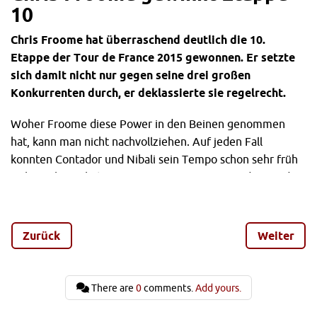
10
Chris Froome hat überraschend deutlich die 10.
Etappe der Tour de France 2015 gewonnen. Er setzte
sich damit nicht nur gegen seine drei großen
Konkurrenten durch, er deklassierte sie regelrecht.
Woher Froome diese Power in den Beinen genommen
hat, kann man nicht nachvollziehen. Auf jeden Fall
konnten Contador und Nibali sein Tempo schon sehr früh
nicht mehr mithalten. Nur Nairo Quintana war dazu in der
Lage an Froomes Hinterrad kleben zu bleiben – allerdings
nicht lange. Der südamerikanische Kletterkünstler war
Froome am Ende auch nicht gewachsen und fuhr mit
Zurück
Weiter
einiger Zeit Rückstand ins Ziel.
Aus deutscher Sicht gab es allerdings einen Erfolg zu
There are
0
comments.
Add yours.
verbuchen. Andre Greipel erkämpfte sich das Grüne Trikot
zurück. Peter Sagan hatte es nicht geschafft dem