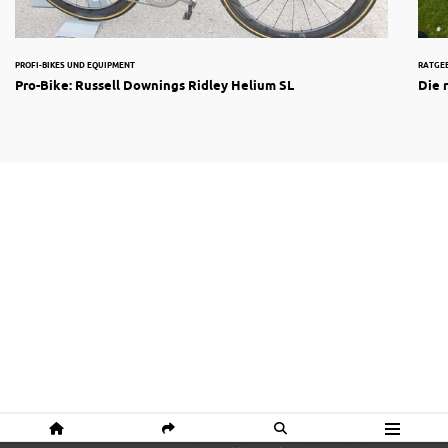
PROFI-BIKES UND EQUIPMENT
RATGE
Pro-Bike: Russell Downings Ridley Helium SL
Die 
HOME
SHARE
SUCHE
MENÜ