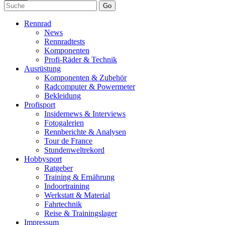
Go
Rennrad
News
Rennradtests
Komponenten
Profi-Räder & Technik
Ausrüstung
Komponenten & Zubehör
Radcomputer & Powermeter
Bekleidung
Profisport
Insidernews & Interviews
Fotogalerien
Rennberichte & Analysen
Tour de France
Stundenweltrekord
Hobbysport
Ratgeber
Training & Ernährung
Indoortraining
Werkstatt & Material
Fahrtechnik
Reise & Trainingslager
Impressum