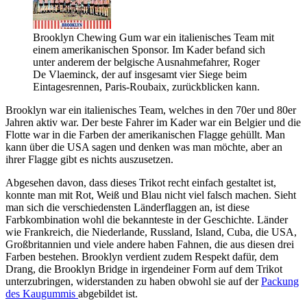
Brooklyn Chewing Gum war ein italienisches Team mit
einem amerikanischen Sponsor. Im Kader befand sich
unter anderem der belgische Ausnahmefahrer, Roger
De Vlaeminck, der auf insgesamt vier Siege beim
Eintagesrennen, Paris-Roubaix, zurückblicken kann.
Brooklyn war ein italienisches Team, welches in den 70er und 80er
Jahren aktiv war. Der beste Fahrer im Kader war ein Belgier und die
Flotte war in die Farben der amerikanischen Flagge gehüllt. Man
kann über die USA sagen und denken was man möchte, aber an
ihrer Flagge gibt es nichts auszusetzen.
Abgesehen davon, dass dieses Trikot recht einfach gestaltet ist,
konnte man mit Rot, Weiß und Blau nicht viel falsch machen. Sieht
man sich die verschiedensten Länderflaggen an, ist diese
Farbkombination wohl die bekannteste in der Geschichte. Länder
wie Frankreich, die Niederlande, Russland, Island, Cuba, die USA,
Großbritannien und viele andere haben Fahnen, die aus diesen drei
Farben bestehen. Brooklyn verdient zudem Respekt dafür, dem
Drang, die Brooklyn Bridge in irgendeiner Form auf dem Trikot
unterzubringen, widerstanden zu haben obwohl sie auf der
Packung
des Kaugummis
abgebildet ist.