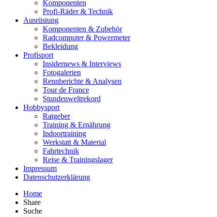
Komponenten
Profi-Räder & Technik
Ausrüstung
Komponenten & Zubehör
Radcomputer & Powermeter
Bekleidung
Profisport
Insidernews & Interviews
Fotogalerien
Rennberichte & Analysen
Tour de France
Stundenweltrekord
Hobbysport
Ratgeber
Training & Ernährung
Indoortraining
Werkstatt & Material
Fahrtechnik
Reise & Trainingslager
Impressum
Datenschutzerklärung
Home
Share
Suche