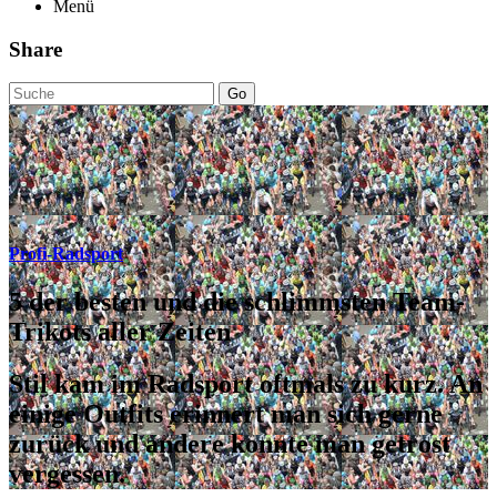
Menü
Share
Go
Profi-Radsport
5 der besten und die schlimmsten Team-
Trikots aller Zeiten
Stil kam im Radsport oftmals zu kurz. An
einige Outfits erinnert man sich gerne
zurück und andere konnte man getrost
vergessen.