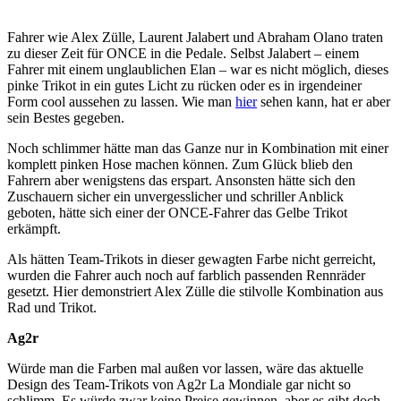
Fahrer wie Alex Zülle, Laurent Jalabert und Abraham Olano traten
zu dieser Zeit für ONCE in die Pedale. Selbst Jalabert – einem
Fahrer mit einem unglaublichen Elan – war es nicht möglich, dieses
pinke Trikot in ein gutes Licht zu rücken oder es in irgendeiner
Form cool aussehen zu lassen. Wie man
hier
sehen kann, hat er aber
sein Bestes gegeben.
Noch schlimmer hätte man das Ganze nur in Kombination mit einer
komplett pinken Hose machen können. Zum Glück blieb den
Fahrern aber wenigstens das erspart. Ansonsten hätte sich den
Zuschauern sicher ein unvergesslicher und schriller Anblick
geboten, hätte sich einer der ONCE-Fahrer das Gelbe Trikot
erkämpft.
Als hätten Team-Trikots in dieser gewagten Farbe nicht gerreicht,
wurden die Fahrer auch noch auf farblich passenden Rennräder
gesetzt. Hier demonstriert Alex Zülle die stilvolle Kombination aus
Rad und Trikot.
Ag2r
Würde man die Farben mal außen vor lassen, wäre das aktuelle
Design des Team-Trikots von Ag2r La Mondiale gar nicht so
schlimm. Es würde zwar keine Preise gewinnen, aber es gibt doch