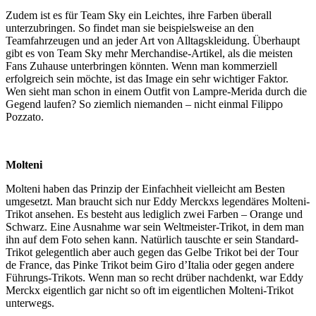
Zudem ist es für Team Sky ein Leichtes, ihre Farben überall
unterzubringen. So findet man sie beispielsweise an den
Teamfahrzeugen und an jeder Art von Alltagskleidung. Überhaupt
gibt es von Team Sky mehr Merchandise-Artikel, als die meisten
Fans Zuhause unterbringen könnten. Wenn man kommerziell
erfolgreich sein möchte, ist das Image ein sehr wichtiger Faktor.
Wen sieht man schon in einem Outfit von Lampre-Merida durch die
Gegend laufen? So ziemlich niemanden – nicht einmal Filippo
Pozzato.
Molteni
Molteni haben das Prinzip der Einfachheit vielleicht am Besten
umgesetzt. Man braucht sich nur Eddy Merckxs legendäres Molteni-
Trikot ansehen. Es besteht aus lediglich zwei Farben – Orange und
Schwarz. Eine Ausnahme war sein Weltmeister-Trikot, in dem man
ihn auf dem Foto sehen kann. Natürlich tauschte er sein Standard-
Trikot gelegentlich aber auch gegen das Gelbe Trikot bei der Tour
de France, das Pinke Trikot beim Giro d’Italia oder gegen andere
Führungs-Trikots. Wenn man so recht drüber nachdenkt, war Eddy
Merckx eigentlich gar nicht so oft im eigentlichen Molteni-Trikot
unterwegs.