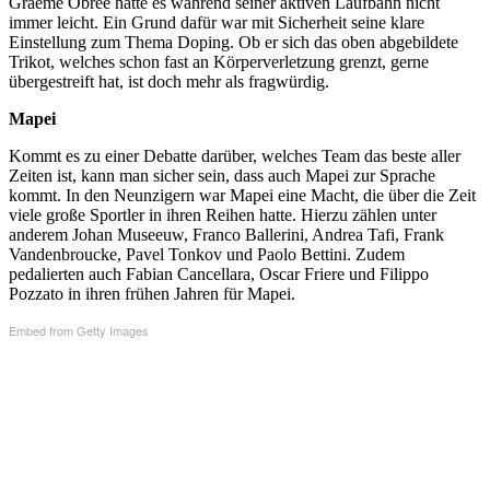
Graeme Obree hatte es während seiner aktiven Laufbahn nicht
immer leicht. Ein Grund dafür war mit Sicherheit seine klare
Einstellung zum Thema Doping. Ob er sich das oben abgebildete
Trikot, welches schon fast an Körperverletzung grenzt, gerne
übergestreift hat, ist doch mehr als fragwürdig.
Mapei
Kommt es zu einer Debatte darüber, welches Team das beste aller
Zeiten ist, kann man sicher sein, dass auch Mapei zur Sprache
kommt. In den Neunzigern war Mapei eine Macht, die über die Zeit
viele große Sportler in ihren Reihen hatte. Hierzu zählen unter
anderem Johan Museeuw, Franco Ballerini, Andrea Tafi, Frank
Vandenbroucke, Pavel Tonkov und Paolo Bettini. Zudem
pedalierten auch Fabian Cancellara, Oscar Friere und Filippo
Pozzato in ihren frühen Jahren für Mapei.
Embed from Getty Images