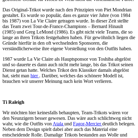
Das Original-Trikot wurde nach den Prinzipien von Piet Mondrian
gestaltet. Es wurde so populär, dass es ganze vier Jahre (von 1984
bis 1987) von La Vie Claire getragen wurde. In dieser Zeit stellte
das Team zwei Tour-de-France-Champions – Bernard Hinault
(1985) und Greg LeMond (1986). Es gibt nicht viele Teams, die so
lange an ihren Trikots festgehalten haben. Für gewöhnlich liegen die
Gründe hierfür in den oft wechselnden Sponsoren, die
verständlicherweise ihre eigene Vorstellung von den Outfits haben.
1987 wurde La Vie Claire als Hauptsponsor von Toshiba abgelöst
und so dauerte es dann auch nicht mehr lange, bis das Trikot seinen
Dienst getan hatte. Welches Trikot den Klassiker damals abgelöst
hat, sieht man
hier
. Darüber, welches das schönere Modell ist,
brauchen wir unserer Meinung nach kein Wort verlieren.
Ti Raleigh
Wir möchten hier keinesfalls behaupten, Team-Trikots wären vor
den Neunzigern besser gewesen. Das wäre auch schlichtweg nicht
wahr, wie die Outfits von
Atala
und
Fagor-Mercier
deutlich belegen.
Neben dem Design spielt dabei aber auch das Material eine
entscheidende Rolle. Damalige Trikots bestanden aus Wolle und