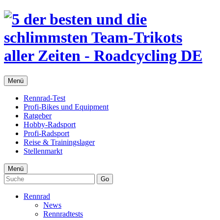
Menü
Rennrad-Test
Profi-Bikes und Equipment
Ratgeber
Hobby-Radsport
Profi-Radsport
Reise & Trainingslager
Stellenmarkt
Menü
Go
Rennrad
News
Rennradtests