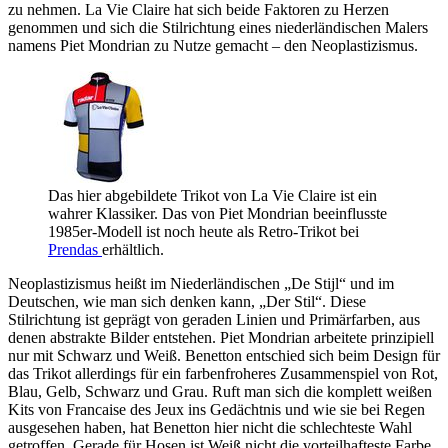
zu nehmen. La Vie Claire hat sich beide Faktoren zu Herzen
genommen und sich die Stilrichtung eines niederländischen Malers
namens Piet Mondrian zu Nutze gemacht – den Neoplastizismus.
Das hier abgebildete Trikot von La Vie Claire ist ein
wahrer Klassiker. Das von Piet Mondrian beeinflusste
1985er-Modell ist noch heute als Retro-Trikot bei
Prendas
erhältlich.
Neoplastizismus heißt im Niederländischen „De Stijl“ und im
Deutschen, wie man sich denken kann, „Der Stil“. Diese
Stilrichtung ist geprägt von geraden Linien und Primärfarben, aus
denen abstrakte Bilder entstehen. Piet Mondrian arbeitete prinzipiell
nur mit Schwarz und Weiß. Benetton entschied sich beim Design für
das Trikot allerdings für ein farbenfroheres Zusammenspiel von Rot,
Blau, Gelb, Schwarz und Grau. Ruft man sich die komplett weißen
Kits von Francaise des Jeux ins Gedächtnis und wie sie bei Regen
ausgesehen haben, hat Benetton hier nicht die schlechteste Wahl
getroffen. Gerade für Hosen ist Weiß nicht die vorteilhafteste Farbe.