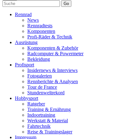
Go
Rennrad
News
Rennradtests
Komponenten
Profi-Räder & Technik
Ausrüstung
Komponenten & Zubehör
Radcomputer & Powermeter
Bekleidung
Profisport
Insidernews & Interviews
Fotogalerien
Rennberichte & Analysen
Tour de France
Stundenweltrekord
Hobbysport
Ratgeber
Training & Ernährung
Indoortraining
Werkstatt & Material
Fahrtechnik
Reise & Trainingslager
Impressum