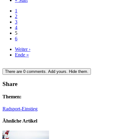
« Start
1
2
3
4
5
6
Weiter ›
Ende »
There are
0
comments.
Add yours.
Hide them.
Share
Themen:
Radsport-Einstieg
Ähnliche Artikel