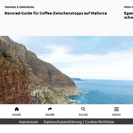
TRAINING & ERNÄHRUNG
PROFI
Rennrad-Guide für Coffee-Zwischenstopps auf Mallorca
Egan
schw
HOME
SHARE
SUCHE
MENÜ
Impressum
Datenschutzerklärung | Cookie-Richtlinie
REISE & TRAININGSLAGER