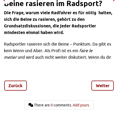
Beine rasieren im Radsport?
Die Frage, warum viele Radfahrer es für nötig halten,
sich die Beine zu rasieren, gehört zu den
Grundsatzdiskussionen, die jeder Radsportler
mindesten einmal haben wird.
Radsportler rasieren sich die Beine – Punktum. Da gibt es
kein Wenn und Aber. Als Profi ist es ein
faire
le
metier
und wird auch nicht weiter diskutiert. Wenn du dir
aber als Hobbyradler ein Herz gefasst hast, und deine
Beine mit dem Rasierer von der Haarwolle befreist, stößt
das oft auf Verständnislosigkeit, Belustigung oder sogar
Empörung.
Zurück
Weiter
Machen dich rasierte Beine zu einem
„echten“ Radsportler?
There are
0
comments.
Add yours.
Rasierte Beine verwandeln dich nicht in einen
unglaublichen Radfahrer. Deine Leistung auf dem Rad wird