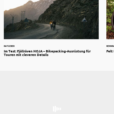
RATGEBER
RENNR
Im Test: Fjällräven HOJA – Bikepacking-Ausrüstung für
Felt
Touren mit cleveren Details