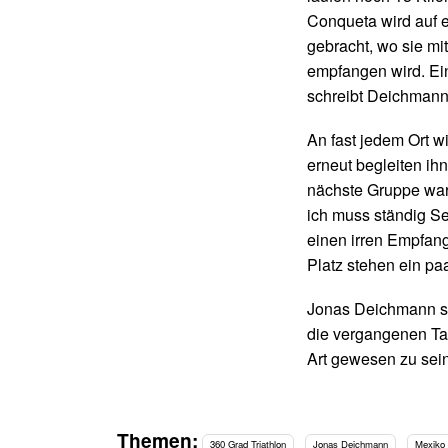
Conqueta wird auf e
gebracht, wo sie mi
empfangen wird. Ei
schreibt Deichmann
An fast jedem Ort 
erneut begleiten ih
nächste Gruppe warte
ich muss ständig Se
einen irren Empfang
Platz stehen ein pa
Jonas Deichmann so
die vergangenen Ta
Art gewesen zu sein
Themen:
360 Grad Triathlon
Jonas Deichmann
Mexiko