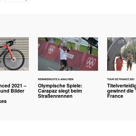
RENNBERICHTE & ANALYSEN
TOUR DE FRANCE 2021
nced 2021 –
Olympische Spiele:
Titelverteid
 und Bilder
Carapaz siegt beim
gewinnt die 
Straßenrennen
France
kes