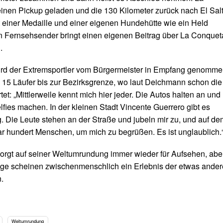
inen Pickup geladen und die 130 Kilometer zurück nach El Sal
t einer Medaille und einer eigenen Hundehütte wie ein Held
n Fernsehsender bringt einen eigenen Beitrag über La Conquet
.
wird der Extremsportler vom Bürgermeister in Empfang genomme
n 15 Läufer bis zur Bezirksgrenze, wo laut Deichmann schon die
t: „Mittlerweile kennt mich hier jeder. Die Autos halten an und
lfies machen. In der kleinen Stadt Vincente Guerrero gibt es
. Die Leute stehen an der Straße und jubeln mir zu, und auf de
ar hundert Menschen, um mich zu begrüßen. Es ist unglaublich.
rgt auf seiner Weltumrundung immer wieder für Aufsehen, abe
ge scheinen zwischenmenschlich ein Erlebnis der etwas ande
.
Weltumrundung