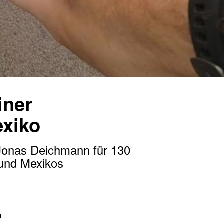
iner
exiko
 Jonas Deichmann für 130
Hund Mexikos
m