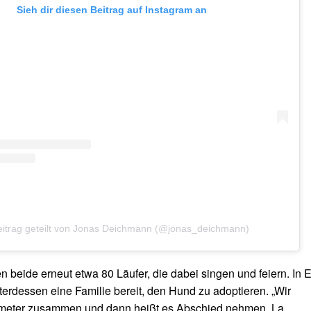
Sieh dir diesen Beitrag auf Instagram an
eitrag geteilt von Jonas Deichmann (@jonas_deichmann)
 beide erneut etwa 80 Läufer, die dabei singen und feiern. In E
nterdessen eine Familie bereit, den Hund zu adoptieren. „Wir
ometer zusammen und dann heißt es Abschied nehmen. La