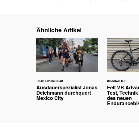
Ähnliche Artikel
TRIATHLON 360 GRAD
RENNRAD-TEST
Ausdauerspezialist Jonas
Felt VR Adva
Deichmann durchquert
Test, Technik
Mexico City
des neuen
Endurancebi