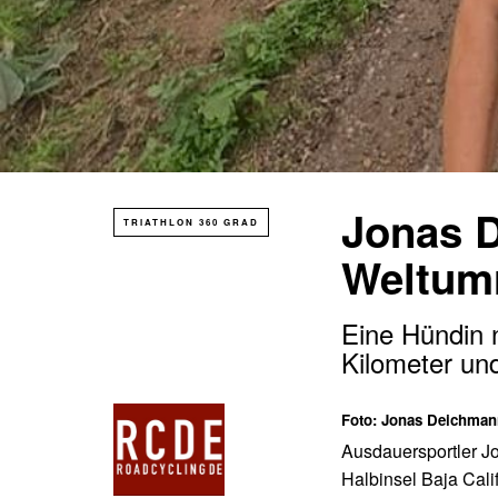
Jonas D
TRIATHLON 360 GRAD
Weltumr
Eine Hündin 
Kilometer un
Foto: Jonas Deichman
Ausdauersportler J
Halbinsel Baja Cali