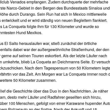
llclub Venados empfangen. Zudem durchquerte der mehrfache
erste Narco-Gebiet in den Bergen des Bundesstaats Sinaloa und
 Höhe durch Durango. Sein Run hat sich in Mexico mittlerweile
entwickelt und er wird ständig von neuen Begleitern flankiert.
 La Conqueta folgte ihm für 130 Kilometer und wurde so
ühmtesten Hund Mexikos.
s El Salto herauslaufen war, stieß zunächst der örtliche
benfalls dabei war der außergewöhnliche Straßenhund, der den
gerne auf seinen Touren eskortiert. Als der letzte Läufer nach
 umkehrte, blieb La Coqueta an Deichmanns Seite. Er versuch
rückzuschicken. Nach dem Tagespensum von 50 Kilometern legt
Gefährtin vor das Zelt. Am Morgen war La Conqueta immer noch 
 weitere 50 Kilometer zusammen.
 lief die Geschichte über das Duo in den Nachrichten. Je näher
am, desto mehr Läufer und Radfahrer gesellten sich hinzu,
 über 100 Menschen, gefolgt von einer Karawane hupender Aut
inem Polizeiauto an der Spitze. Nach der Ankunft und 15