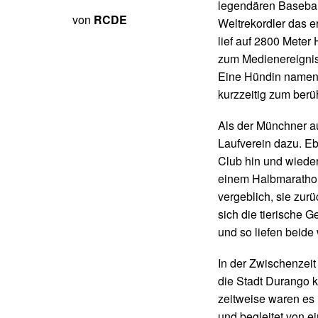
legendären Baseba
von
RCDE
Weltrekordler das 
lief auf 2800 Meter
zum Medienereignis 
Eine Hündin namens
kurzzeitig zum ber
Als der Münchner au
Laufverein dazu. E
Club hin und wieder 
einem Halbmarathon
vergeblich, sie zu
sich die tierische 
und so liefen beide
In der Zwischenzeit
die Stadt Durango k
zeitweise waren es
und begleitet von e