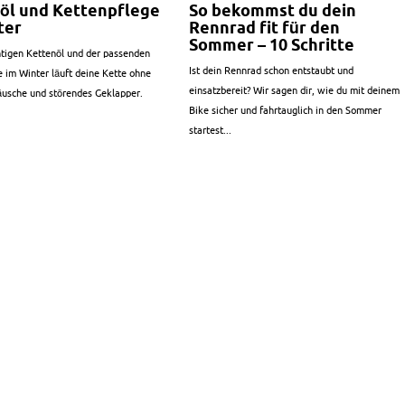
öl und Kettenpflege
So bekommst du dein
ter
Rennrad fit für den
Sommer – 10 Schritte
htigen Kettenöl und der passenden
Ist dein Rennrad schon entstaubt und
 im Winter läuft deine Kette ohne
einsatzbereit? Wir sagen dir, wie du mit deinem
äusche und störendes Geklapper.
Bike sicher und fahrtauglich in den Sommer
startest...