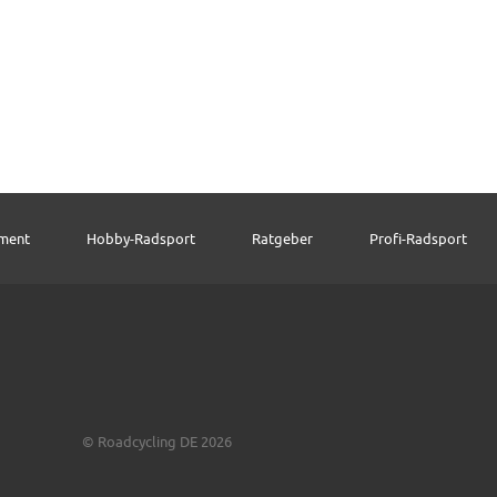
pment
Hobby-Radsport
Ratgeber
Profi-Radsport
© Roadcycling DE 2026